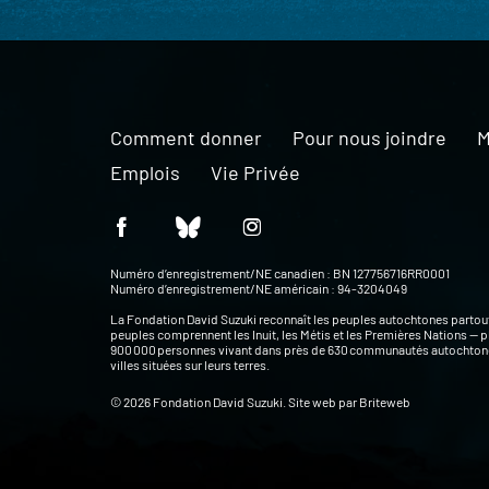
Comment donner
Pour nous joindre
M
Emplois
Vie Privée
Numéro d’enregistrement/NE canadien : BN 127756716RR0001
Numéro d’enregistrement/NE américain : 94-3204049
La Fondation David Suzuki reconnaît les peuples autochtones partou
peuples comprennent les Inuit, les Métis et les Premières Nations — p
900 000 personnes vivant dans près de 630 communautés autochtone
villes situées sur leurs terres.
© 2026 Fondation David Suzuki. Site web par
Briteweb