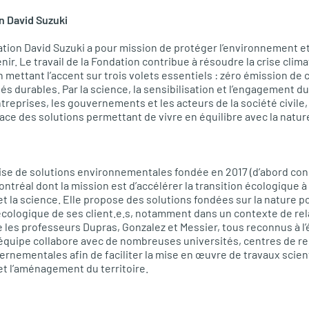
n David Suzuki
ation David Suzuki a pour mission de protéger l’environnement et
nir. Le travail de la Fondation contribue à résoudre la crise clima
mettant l’accent sur trois volets essentiels : zéro émission de 
ités durables. Par la science, la sensibilisation et l’engagement du
ntreprises, les gouvernements et les acteurs de la société civile
lace des solutions permettant de vivre en équilibre avec la natur
rise de solutions environnementales fondée en 2017 (d’abord co
ntréal dont la mission est d’accélérer la transition écologique à 
et la science. Elle propose des solutions fondées sur la nature p
 écologique de ses client.e.s, notamment dans un contexte de rela
e les professeurs Dupras, Gonzalez et Messier, tous reconnus à l’
’équipe collabore avec de nombreuses universités, centres de r
rnementales afin de faciliter la mise en œuvre de travaux scient
e et l’aménagement du territoire.