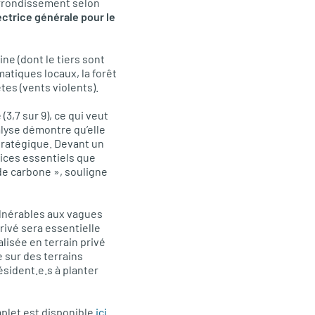
arrondissement selon
ectrice générale pour le
ne (dont le tiers sont
matiques locaux, la forêt
tes (vents violents).
(3,7 sur 9), ce qui veut
alyse démontre qu’elle
stratégique. Devant un
vices essentiels que
 de carbone », souligne
ulnérables aux vagues
privé sera essentielle
lisée en terrain privé
e sur des terrains
ésident.e.s à planter
mplet est disponible
ici