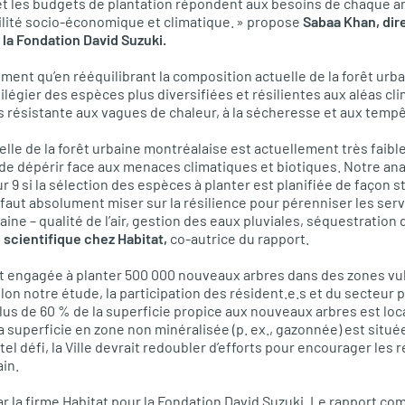
 et les budgets de plantation répondent aux besoins de chaque 
ilité socio-économique et climatique. » propose
Sabaa Khan, dir
 la Fondation David Suzuki.
ent qu’en rééquilibrant la composition actuelle de la forêt urbai
vilégier des espèces plus diversifiées et résilientes aux aléas cli
s résistante aux vagues de chaleur, à la sécheresse et aux tempê
elle de la forêt urbaine montréalaise est actuellement très faible 
ue de dépérir face aux menaces climatiques et biotiques. Notre an
ur 9 si la sélection des espèces à planter est planifiée de façon 
il faut absolument miser sur la résilience pour pérenniser les ser
baine – qualité de l’air, gestion des eaux pluviales, séquestration
 scientifique chez Habitat,
co-autrice du rapport.
est engagée à planter 500 000 nouveaux arbres dans des zones v
elon notre étude, la participation des résident.e.s et du secteur 
lus de 60 % de la superficie propice aux nouveaux arbres est loca
la superficie en zone non minéralisée (p. ex., gazonnée) est situé
tel défi, la Ville devrait redoubler d’efforts pour encourager les r
ain.
ar la firme Habitat pour la Fondation David Suzuki. Le rapport co