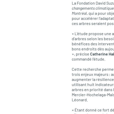
La Fondation David Suzuk
changements climatiques :
Montréal
, qui a pour ob
pour accélérer l’adaptat
ces arbres seraient po
« L’étude propose une a
d’arbres selon les beso
bénéfices des intervent
bons endroits dès aujour
», précise
Catherine Hal
commandé l’étude.
Cette recherche permet 
trois enjeux majeurs : a
augmenter la résilience 
utilisant huit indicate
arbres en priorité dans
Mercier-Hochelaga-Maiso
Léonard.
« Étant donné ce fort dé