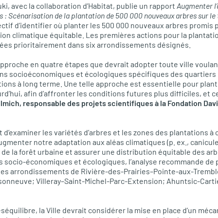
i, avec la collaboration d’Habitat, publie un rapport
Augmenter l’
 Scénarisation de la plantation de 500 000 nouveaux arbres sur le te
jectif d’identifier où planter les 500 000 nouveaux arbres promis p
ion climatique équitable. Les premières actions pour la plantatio
sées prioritairement dans six arrondissements désignés.
pproche en quatre étapes que devrait adopter toute ville voulant 
ins socioéconomiques et écologiques spécifiques des quartiers 
ions à long terme. Une telle approche est essentielle pour plant
d’hui, afin d’affronter les conditions futures plus difficiles, et 
lmich, responsable des projets scientifiques à la Fondation Davi
d’examiner les variétés d’arbres et les zones des plantations à 
ugmenter notre adaptation aux aléas climatiques (p. ex., canicule
de la forêt urbaine et assurer une distribution équitable des arbr
urs socio-économiques et écologiques, l’analyse recommande de 
 les arrondissements de Rivière-des-Prairies–Pointe-aux-Trembl
nneuve; Villeray–Saint-Michel-Parc-Extension; Ahuntsic-Cartier
séquilibre, la Ville devrait considérer la mise en place d’un méc