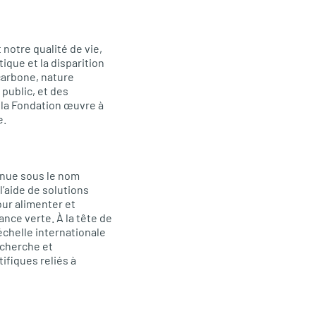
 notre qualité de vie,
tique et la disparition
carbone, nature
 public, et des
, la Fondation œuvre à
e.
nnue sous le nom
l’aide de solutions
our alimenter et
nce verte. À la tête de
échelle internationale
echerche et
ifiques reliés à