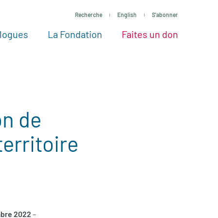
Recherche
English
S'abonner
logues
La Fondation
Faites un don
tres façons de faire un don
Voir tous les projets
Passez à l’action
La Fondation
Nos Experts
on de
erritoire
mbre 2022
–