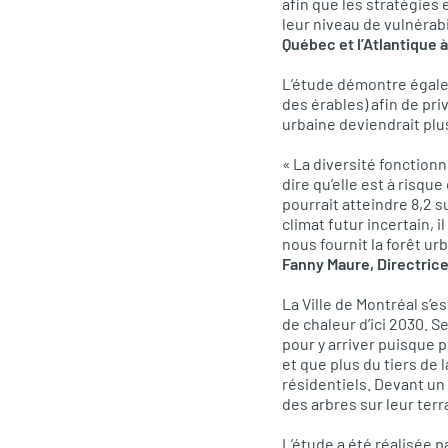
afin que les stratégies
leur niveau de vulnérab
Québec et l’Atlantique à
L’étude démontre égalem
des érables) afin de pri
urbaine deviendrait plu
« La diversité fonctionn
dire qu’elle est à risq
pourrait atteindre 8,2 s
climat futur incertain, 
nous fournit la forêt ur
Fanny Maure, Directrice
La Ville de Montréal s’
de chaleur d’ici 2030. S
pour y arriver puisque p
et que plus du tiers de 
résidentiels. Devant un 
des arbres sur leur terr
L’étude a été réalisée p