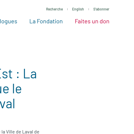
Recherche
English
S'abonner
logues
La Fondation
Faites un don
tres façons de faire un don
Voir tous les projets
Passez à l’action
La Fondation
Nos Experts
st : La
e le
val
la Ville de Laval de