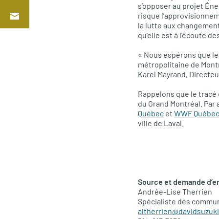
s’opposer au projet Éne
risque l’approvisionnem
la lutte aux changements
qu’elle est à l’écoute d
« Nous espérons que le 
métropolitaine de Montr
Karel Mayrand, Directeu
Rappelons que le tracé 
du Grand Montréal. Par 
Québec
et
WWF
Québe
ville de Laval.
Source et demande d’en
Andrée-Lise Therrien
Spécialiste des commun
altherrien@davidsuzuki