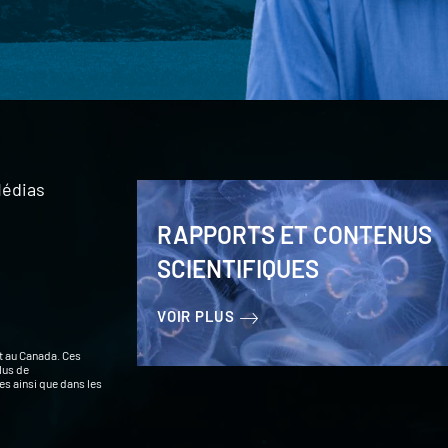
édias
RAPPORTS ET CONTENUS
SCIENTIFIQUES
VOIR PLUS
t au Canada. Ces
lus de
s ainsi que dans les