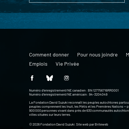
Comment donner
Pour nous joindre
M
Emplois
Vie Privée
Numéro d’enregistrement/NE canadien : BN 127756716RR0001
Numéro d’enregistrement/NE américain : 94-3204049
La Fondation David Suzuki reconnaît les peuples autochtones partou
peuples comprennent les Inuit, les Métis et les Premières Nations — p
900 000 personnes vivant dans près de 630 communautés autochtone
villes situées sur leurs terres.
© 2026 Fondation David Suzuki. Site web par
Briteweb