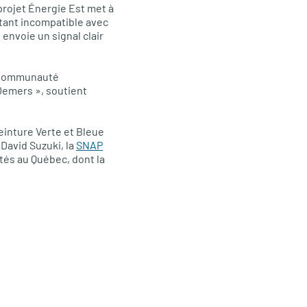
projet Énergie Est met à
étant incompatible avec
 envoie un signal clair
a Communauté
 Demers », soutient
einture Verte et Bleue
 David Suzuki
, la
SNAP
ités au Québec, dont la