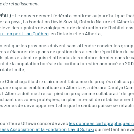
ie de rétablissement
RÉAL) –
Le gouvernement fédéral a confirmé aujourd’hui que l’hab
er au pays. La Fondation David Suzuki, Ontario Nature et l’Albert
elevé des « points névralgiques » de destruction de l’habitat es
 – en péril – au Québec
, en Ontario et en Alberta.
oient que les provinces doivent sans attendre convier les grou
s à élaborer des plans de gestion des aires de répartition du car
tels plans étaient requis et attendus le 5 octobre dernier dans l
nt de la population boréale du caribou forestier annoncé en 201
a date limite.
ire Chinchaga illustre clairement l’absence de progrès réalisés p
, une espèce emblématique en Alberta », a déclaré Carolyn Camp
 L’Alberta doit mettre sur pied un programme collaboratif de gest
incluant des zones protégées, un plan intensif de rétablissemen
s zones de développement afin que le caribou puisse se rétablir
jourd’hui à Ottawa concorde avec
les données cartographiques co
rness Association et la Fondation David Suzuki
qui mettent en évi