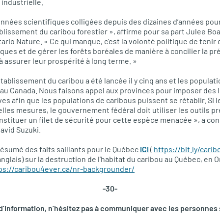
industrielle.
nées scientifiques colligées depuis des dizaines d’années pour
ablissement du caribou forestier », affirme pour sa part Julee B
rio Nature. « Ce qui manque, c’est la volonté politique de tenir
ues et de gérer les forêts boréales de manière à concilier la pré
à assurer leur prospérité à long terme. »
établissement du caribou a été lancée il y cinq ans et les populat
 au Canada. Nous faisons appel aux provinces pour imposer des l
es afin que les populations de caribous puissent se rétablir. Si 
elles mesures, le gouvernement fédéral doit utiliser les outils p
stituer un filet de sécurité pour cette espèce menacée », a con
avid Suzuki.
résumé des faits saillants pour le Québec
ICI
(
https://bit.ly/cari
anglais) sur la destruction de l’habitat du caribou au Québec, en O
ps://caribou4ever.ca/nr-backgrounder/
-30-
’information, n’hésitez pas à communiquer avec les personnes 