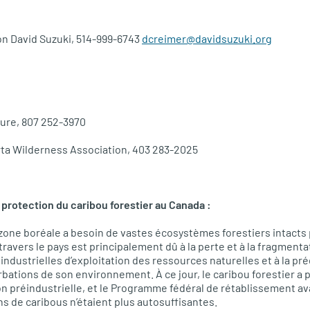
on David Suzuki, 514-999-6743
dcreimer@davidsuzuki.org
ture, 807 252-3970
rta Wilderness Association, 403 283-2025
 protection du caribou forestier au Canada :
 zone boréale a besoin de vastes écosystèmes forestiers intacts 
travers le pays est principalement dû à la perte et à la fragmenta
industrielles d’exploitation des ressources naturelles et à la pr
bations de son environnement. À ce jour, le caribou forestier a p
ion préindustrielle, et le Programme fédéral de rétablissement a
ns de caribous n’étaient plus autosuffisantes.