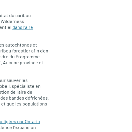
itat du caribou
a Wilderness
sentiel
dans l’aire
pes autochtones et
ibou forestier afin d’en
e cadre du Programme
2. Aucune province ni
our sauver les
bell, spécialiste en
ion de l’aire de
t des bandes défrichées,
 et que les populations
lligées par Ontario
dence l’expansion