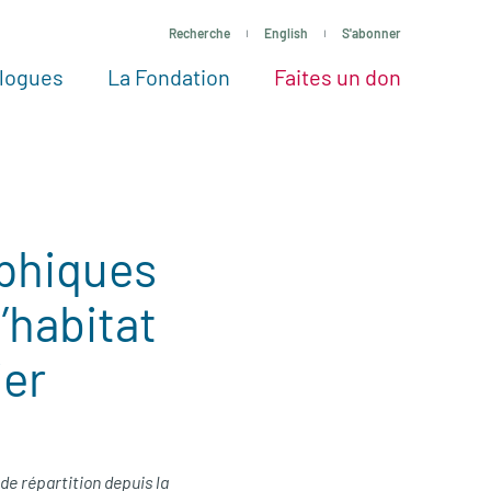
Recherche
English
S'abonner
logues
La Fondation
Faites un don
tres façons de faire un don
Voir tous les projets
Passez à l’action
La Fondation
Nos Experts
phiques
’habitat
ier
de répartition depuis la