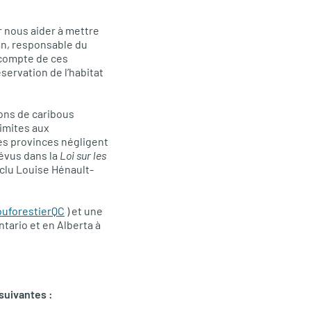
 nous aider à mettre
oan, responsable du
 compte de ces
servation de l’habitat
ions de caribous
imites aux
les provinces négligent
révus dans la
Loi sur les
clu Louise Hénault-
bouforestierQC
) et une
ntario et en Alberta à
suivantes :