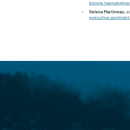
bonnie.hannah@nw
Selena Martineau,
ad
executive.assistan