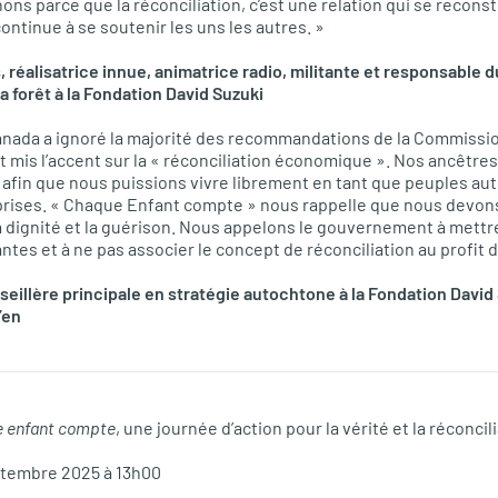
ns parce que la réconciliation, c’est une relation qui se reconst
ntinue à se soutenir les uns les autres. »
, réalisatrice innue, animatrice radio, militante et responsabl
a forêt à la Fondation David Suzuki
 Canada a ignoré la majorité des recommandations de la Commissio
ôt mis l’accent sur la « réconciliation économique ». Nos ancêtr
afin que nous puissions vivre librement en tant que peuples au
rises. « Chaque Enfant compte » nous rappelle que nous devons
, la dignité et la guérison. Nous appelons le gouvernement à mett
es et à ne pas associer le concept de réconciliation au profit d
seillère principale en stratégie autochtone à la Fondation David
’en
 enfant compte
, une journée d’action pour la vérité et la réconcil
ptembre 2025 à 13h00