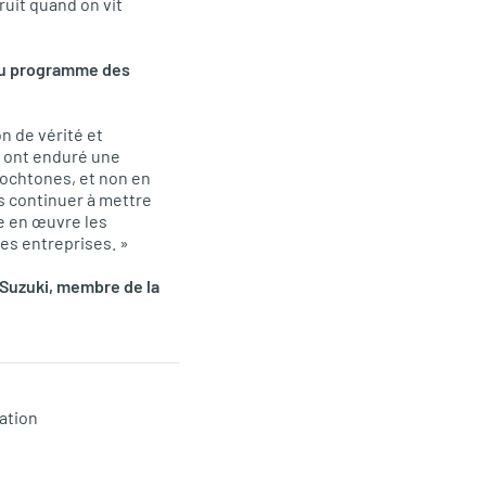
ruit quand on vit
e du programme des
n de vérité et
es ont enduré une
tochtones, et non en
 continuer à mettre
re en œuvre les
es entreprises. »
 Suzuki, membre de la
iation