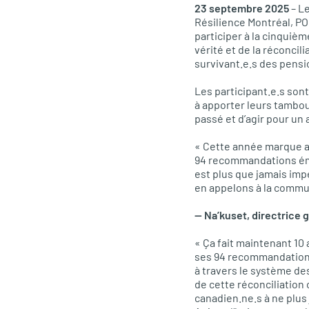
23 septembre 2025
– L
Résilience Montréal, POP
participer à la cinquiè
vérité et de la réconcil
survivant.e.s des pens
Les participant.e.s son
à apporter leurs tambo
passé et d’agir pour un a
« Cette année marque au
94 recommandations émis
est plus que jamais imp
en appelons à la commun
— Na’kuset, directrice
« Ça fait maintenant 10
ses 94 recommandations
à travers le système d
de cette réconciliation
canadien.ne.s à ne plus 