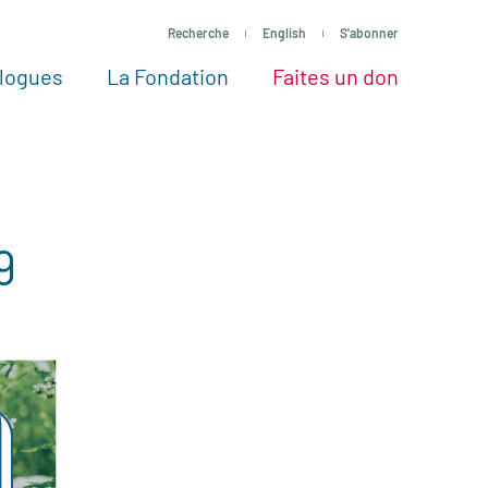
Recherche
English
S'abonner
logues
La Fondation
Faites un don
tres façons de faire un don
Voir tous les projets
Passez à l’action
La Fondation
Nos Experts
9