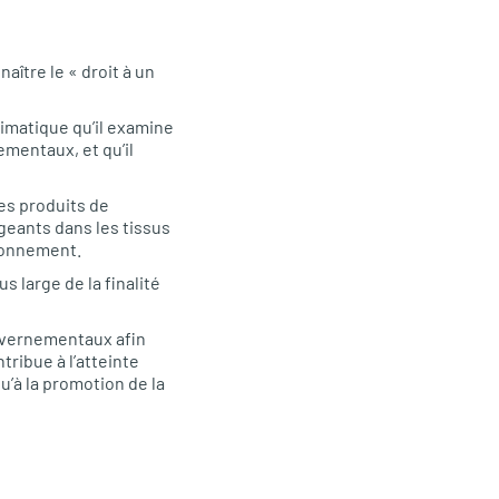
ître le « droit à un
imatique qu’il examine
ementaux, et qu’il
les produits de
geants dans les tissus
ronnement.
s large de la finalité
uvernementaux afin
tribue à l’atteinte
qu’à la promotion de la