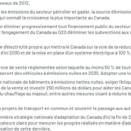
iveaux de 2012.
 les émissions du secteur pétrolier et gazier, la source d’émissi
qui connaît la croissance la plus importante au Canada.
ur éliminer progressivement tout financement public du secteu
er l’engagement du Canada au G20 d’éliminer les subventions aux
 d’électricité propre qui mettra le Canada sur la voie de la réduc
’ici 2030 et de la mise en place d’un système électrique à 100 %
ence de vente réglementée selon laquelle au moins 50 % de tout
seront des véhicules à émissions nulles en 2030. Adopter une loi 
e nationale de bâtiments à émissions nettes nulles, exiger l’ét
 la vente et investir 250 millions de dollars pour aider les Cana
du chauffage au mazout, entre autres mesures visant à réduire l
s projets de transport en commun et soutenir le passage aux aut
emière stratégie nationale d’adaptation du Canada d’ici la fin de 
icateurs clairs pour mesurer les progrès réalisés en matière d’ad
lisation de cette dernière.