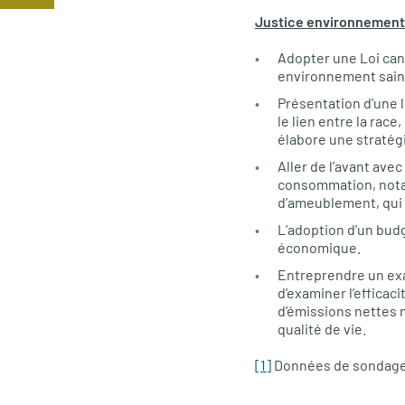
Justice environnementa
Adopter une Loi cana
environnement sain »
Présentation d’une 
le lien entre la rac
élabore une stratég
Aller de l’avant ave
consommation, notam
d’ameublement, qui 
L’adoption d’un budg
économique.
Entreprendre un ex
d’examiner l’efficac
d’émissions nettes nu
qualité de vie.
[1]
Données de sondage 