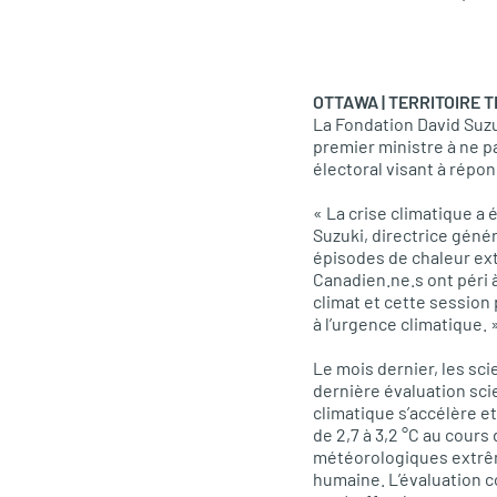
OTTAWA | TERRITOIRE 
La Fondation David Suzu
premier ministre à ne 
électoral visant à répon
« La crise climatique a 
Suzuki, directrice génér
épisodes de chaleur ext
Canadien.ne.s ont péri 
climat et cette sessio
à l’urgence climatique. 
Le mois dernier, les sc
dernière évaluation sci
climatique s’accélère et
de 2,7 à 3,2 °C au cours
météorologiques extrêm
humaine. L’évaluation c