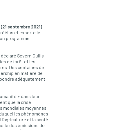
(21 septembre 2021)
—
réélus et exhorte le
 son programme
a déclaré Severn Cullis-
es de forêt et les
dres. Des centaines de
dership en matière de
 répondre adéquatement
humanité » dans leur
ent que la crise
tures mondiales moyennes
tir duquel les phénomènes
agriculture et la santé
helle des émissions de