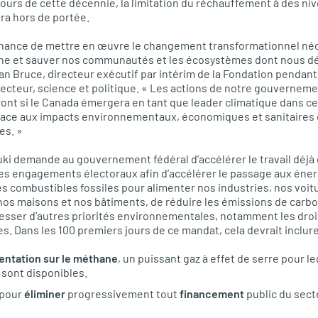
cours de cette décennie, la limitation du réchauffement à des nive
sera hors de portée.
 chance de mettre en œuvre le changement transformationnel néc
rbone et sauver nos communautés et les écosystèmes dont nous d
 Ian Bruce, directeur exécutif par intérim de la Fondation pendan
recteur, science et politique. « Les actions de notre gouvernemen
ont si le Canada émergera en tant que leader climatique dans ce
e face aux impacts environnementaux, économiques et sanitaires
es. »
ki demande au gouvernement fédéral d’accélérer le travail déjà
s engagements électoraux afin d’accélérer le passage aux éner
 des combustibles fossiles pour alimenter nos industries, nos voi
 nos maisons et nos bâtiments, de réduire les émissions de carbo
resser d’autres priorités environnementales, notamment les droits
. Dans les 100 premiers jours de ce mandat, cela devrait inclure
entation sur le méthane
, un puissant gaz à effet de serre pour l
 sont disponibles.
 pour
éliminer
progressivement tout
financement
public du sec