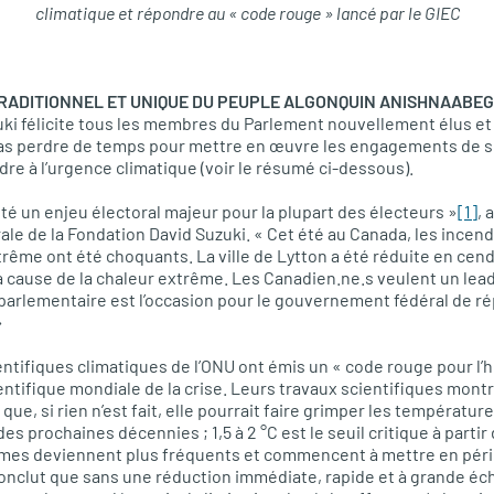
climatique et répondre au « code rouge » lancé par le GIEC
TRADITIONNEL ET UNIQUE DU PEUPLE ALGONQUIN ANISHNAABEG 
ki félicite tous les membres du Parlement nouvellement élus et 
pas perdre de temps pour mettre en œuvre les engagements de
dre à l’urgence climatique (voir le résumé ci-dessous).
été un enjeu électoral majeur pour la plupart des électeurs »
[1]
, 
ale de la Fondation David Suzuki. « Cet été au Canada, les incendi
rême ont été choquants. La ville de Lytton a été réduite en cen
à cause de la chaleur extrême. Les Canadien.ne.s veulent un lea
n parlementaire est l’occasion pour le gouvernement fédéral de
»
ientifiques climatiques de l’ONU ont émis un « code rouge pour l’
entifique mondiale de la crise. Leurs travaux scientifiques montr
 que, si rien n’est fait, elle pourrait faire grimper les tempéra
 des prochaines décennies ; 1,5 à 2 °C est le seuil critique à par
es deviennent plus fréquents et commencent à mettre en péril l’
onclut que sans une réduction immédiate, rapide et à grande éc