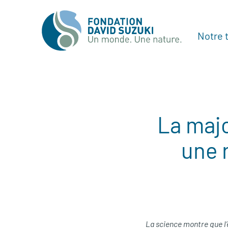
Notre t
La majo
une 
La science montre que l’