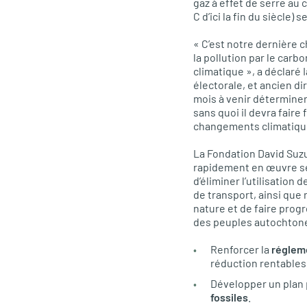
gaz à effet de serre au 
C d’ici la fin du siècle) 
« C’est notre dernière
la pollution par le ca
climatique », a déclaré
électorale, et ancien di
mois à venir déterminer
sans quoi il devra fair
changements climatiqu
La Fondation David Suzu
rapidement en œuvre se
d’éliminer l’utilisation
de transport, ainsi que
nature et de faire prog
des peuples autochtones
Renforcer la
réglem
réduction rentables
Développer un plan
fossiles
.