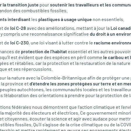
ur la transition juste
pour
soutenir les travailleurs et les commu
bandon des combustibles fossiles.
nts interdisant
les
plastiques à usage unique
non essentiels.
et de
loi C-28
avec des améliorations, mettant à jour la
Loi canad
, y compris une reconnaissance significative
du droit à un envir
et de
loi C-230
, une loi visant à lutter contre le
racisme environn
nnances de
protection de l’habitat
essentiel et les autres pouvoir
squ’il est évident que des espèces en péril comme
le caribou et 
es et rétablies, car la protection et la restauration de la nature 
que et ses répercussions.
sur la nature avec la Colombie-Britannique afin de protéger une 
 la province et
d’étendre les zones protégées sur terre et en me
s peuples autochtones, les communautés locales et les travailleu
s l’élaboration des orientations à prendre pour la protection de l
ctions fédérales nous démontrent que l’action climatique et l’en
 la majorité des électeurs et électrices. Ce gouvernement minori
et citoyennes, écouter la science et agir avec audace pour mettr
bles fossiles. Qu’il s’agisse de la crise climatique ou de la CO
eadership et mettre rapidement en œuvre ses engagements électo