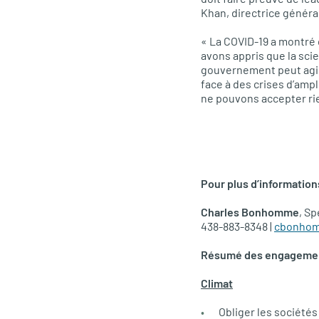
Khan, directrice général
« La COVID-19 a montré 
avons appris que la sci
gouvernement peut agir
face à des crises d’am
ne pouvons accepter rie
Pour plus d’information
Charles Bonhomme
, S
438-883-8348 |
cbonhom
Résumé des engagement
Climat
Obliger les sociétés