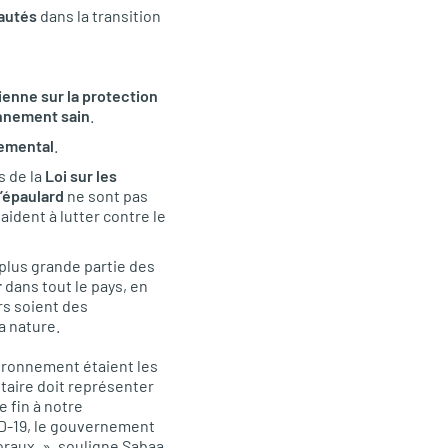
nautés
dans la transition
ienne sur la protection
onnement sain
.
emental
.
s de la
Loi sur les
l’épaulard
ne sont pas
aident à lutter contre le
plus grande partie des
r
dans tout le pays, en
rs soient des
a nature.
vironnement étaient les
taire doit représenter
e fin à notre
VID-19, le gouvernement
raux. », souligne Sabaa