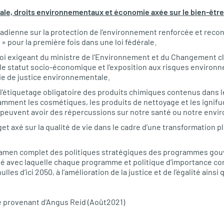
le, droits environnementaux et économie axée sur le bien-être
dienne sur la protection de l’environnement renforcée et reconna
 pour la première fois dans une loi fédérale.
loi exigeant du ministre de l’Environnement et du Changement cl
e, le statut socio-économique et l’exposition aux risques environn
ie de justice environnementale.
c l’étiquetage obligatoire des produits chimiques contenus dans 
ment les cosmétiques, les produits de nettoyage et les ignifu
peuvent avoir des répercussions sur notre santé ou notre envi
et axé sur la qualité de vie dans le cadre d’une transformation plu
amen complet des politiques stratégiques des programmes go
ité avec laquelle chaque programme et politique d’importance con
lles d’ici 2050, à l’amélioration de la justice et de l’égalité ainsi 
provenant d’Angus Reid (Août2021)