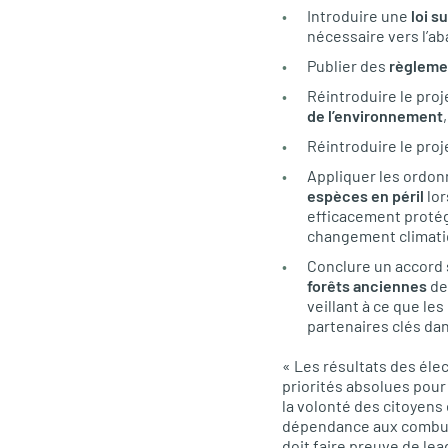
Introduire une
loi s
nécessaire vers l’a
Publier des
règleme
Réintroduire le proj
de l’environnement
Réintroduire le proj
Appliquer les ordo
espèces en péril
lor
efficacement protégé
changement climati
Conclure un accord 
forêts anciennes
de
veillant à ce que le
partenaires clés dan
« Les résultats des éle
priorités absolues pour
la volonté des citoyens 
dépendance aux combusti
doit faire preuve de l