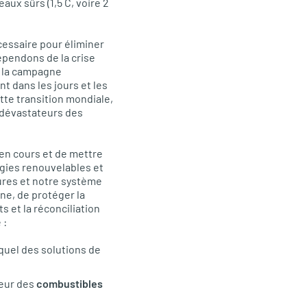
aux sûrs (1,5 C, voire 2
essaire pour éliminer
épendons de la crise
t la campagne
t dans les jours et les
tte transition mondiale,
 dévastateurs des
 en cours et de mettre
gies renouvelables et
tures et notre système
ne, de protéger la
 et la réconciliation
 :
equel des solutions de
teur des
combustibles