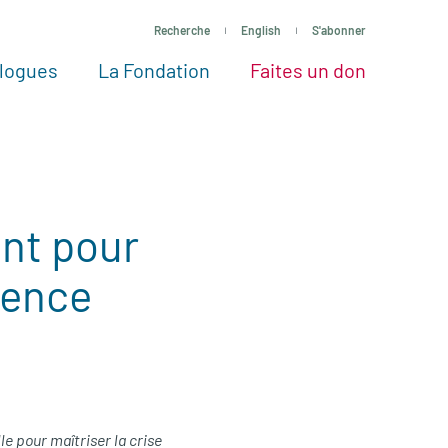
Recherche
English
S'abonner
logues
La Fondation
Faites un don
tres façons de faire un don
Voir tous les projets
Passez à l’action
La Fondation
Nos Experts
ent pour
gence
e pour maîtriser la crise