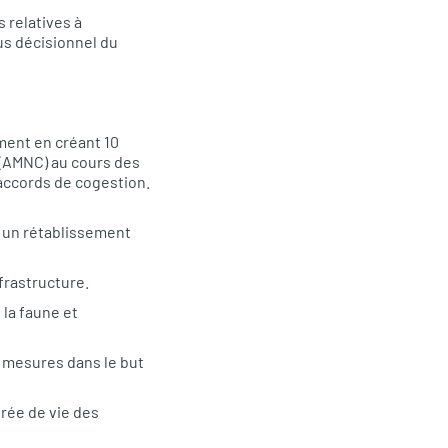
 relatives à
sus décisionnel du
ment en créant 10
 (AMNC) au cours des
accords de cogestion.
 à un rétablissement
frastructure.
 la faune et
s mesures dans le but
urée de vie des