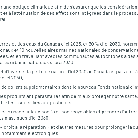
er une optique climatique afin de s’assurer que les considérations
at et à l’atténuation de ses effets sont intégrées dans le proces
al.
rres et des eaux du Canada d’ici 2025, et 30 % d’ici 2030, notam
onaux et 10 nouvelles aires marines nationales de conservation
ées, et en travaillant avec les communautés autochtones à des 
rcs urbains nationaux d’ici à 2030.
 et d’inverser la perte de nature d’ici 2030 au Canada et parvenir
 d’ici 2050.
s de dollars supplémentaires dans le nouveau Fonds national d’in
 les produits antiparasitaires afin de mieux protéger notre santé,
re les risques liés aux pesticides.
ques à usage unique nocifs et non recyclables et prendre d’autre
s plastiques d’ici 2030.
 droit à la réparation » et d’autres mesures pour prolonger la d
, notamment électroniques.