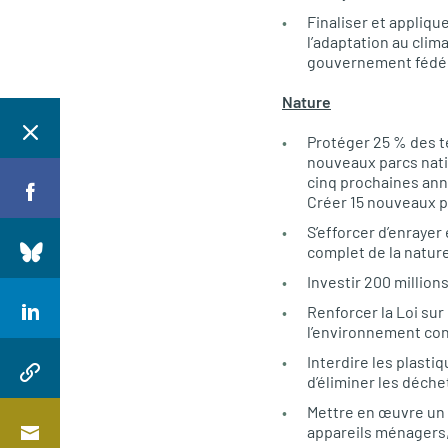
Finaliser et appliqu
l’adaptation au clim
gouvernement fédér
Nature
Protéger 25 % des te
nouveaux parcs nati
cinq prochaines ann
Créer 15 nouveaux pa
S’efforcer d’enrayer
complet de la nature
Investir 200 million
Renforcer la Loi sur
l’environnement cont
Interdire les plasti
d’éliminer les déchet
Mettre en œuvre un «
appareils ménagers