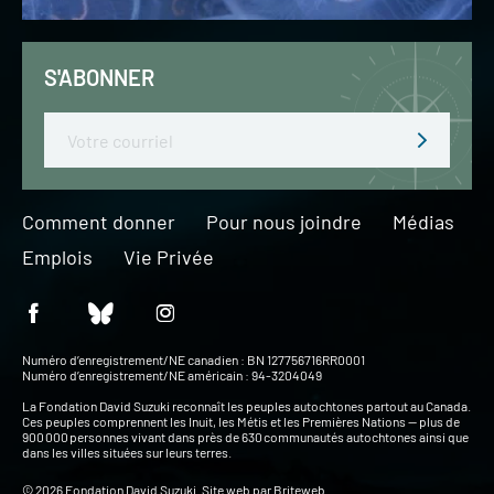
S'ABONNER
Email
Comment donner
Pour nous joindre
Médias
Emplois
Vie Privée
Numéro d’enregistrement/NE canadien : BN 127756716RR0001
Numéro d’enregistrement/NE américain : 94-3204049
La Fondation David Suzuki reconnaît les peuples autochtones partout au Canada.
Ces peuples comprennent les Inuit, les Métis et les Premières Nations — plus de
900 000 personnes vivant dans près de 630 communautés autochtones ainsi que
dans les villes situées sur leurs terres.
© 2026 Fondation David Suzuki. Site web par
Briteweb