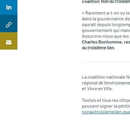
coalition
Non au troisièm
« Rarement a-t-on vu la
dans la gouvernance de 
saurait depuis longtemp
gouvernement qui manque
Assurons-nous que les d
Charles Bonhomme, resp
au troisième lien
.
La coalition nationale N
régional de l’environneme
et
Vivre en Ville
.
Toutes et tous les cito
peuvent signer la pétiti
nonautroisiemelien.qu