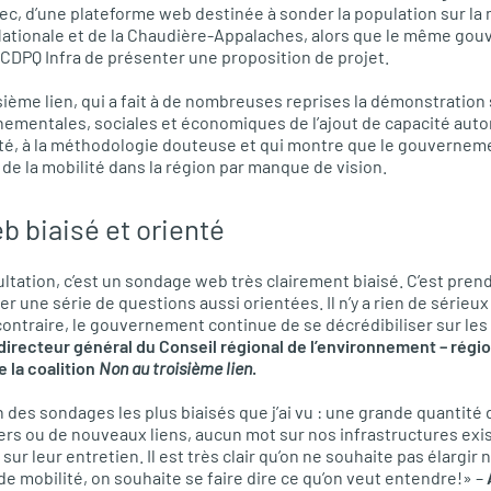
 d’une plateforme web destinée à sonder la population sur la m
-Nationale et de la Chaudière-Appalaches, alors que le même go
a CDPQ Infra de présenter une proposition de projet.
sième lien, qui a fait à de nombreuses reprises la démonstration
mentales, sociales et économiques de l’ajout de capacité auto
nté, à la méthodologie douteuse et qui montre que le gouvernem
 de la mobilité dans la région par manque de vision.
 biaisé et orienté
ultation, c’est un sondage web très clairement biaisé. C’est pren
er une série de questions aussi orientées. Il n’y a rien de sérieu
 contraire, le gouvernement continue de se décrédibiliser sur les
irecteur général du Conseil régional de l’environnement – région
 la coalition
Non au troisième lien
.
des sondages les plus biaisés que j’ai vu : une grande quantité d
ers ou de nouveaux liens, aucun mot sur nos infrastructures ex
 sur leur entretien. Il est très clair qu’on ne souhaite pas élargi
 de mobilité, on souhaite se faire dire ce qu’on veut entendre!» –