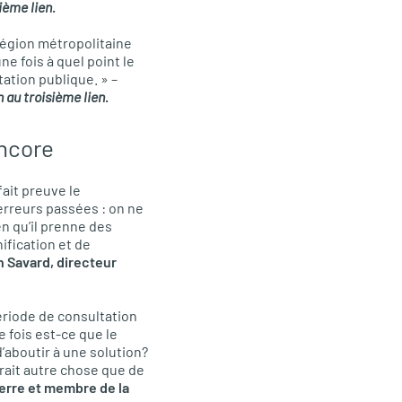
ième lien
.
 région métropolitaine
 fois à quel point le
tation publique. » –
 au troisième lien
.
ncore
ait preuve le
erreurs passées : on ne
n qu’il prenne des
ification et de
n Savard, directeur
ériode de consultation
 fois est-ce que le
’aboutir à une solution?
erait autre chose que de
erre et membre de la