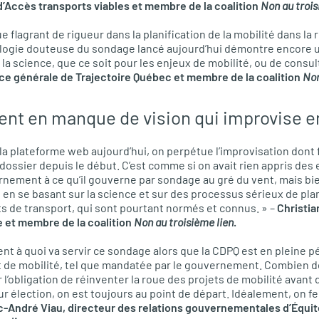
’Accès transports viables et membre de la coalition
Non au trois
 flagrant de rigueur dans la planification de la mobilité dans la
ogie douteuse du sondage lancé aujourd’hui démontre encore une
la science, que ce soit pour les enjeux de mobilité, ou de consul
ice générale de Trajectoire Québec et membre de la coalition
Non
nt en manque de vision qui improvise e
la plateforme web aujourd’hui, on perpétue l’improvisation dont f
ssier depuis le début. C’est comme si on avait rien appris des 
rnement à ce qu’il gouverne par sondage au gré du vent, mais bie
en se basant sur la science et sur des processus sérieux de plan
 de transport, qui sont pourtant normés et connus. » –
Christia
le et membre de la coalition
Non au troisième lien
.
t à quoi va servir ce sondage alors que la CDPQ est en pleine p
 de mobilité, tel que mandatée par le gouvernement. Combien de
’obligation de réinventer la roue des projets de mobilité avant d
ur élection, on est toujours au point de départ. Idéalement, on f
c-André Viau, directeur des relations gouvernementales d’Équit