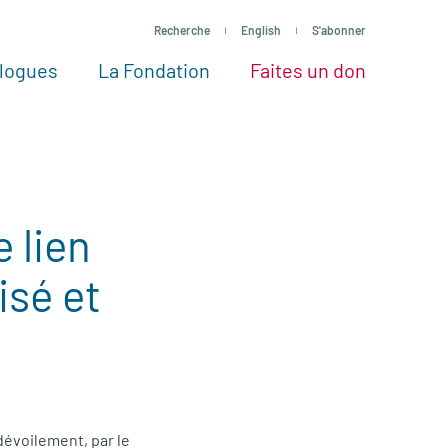
Recherche
English
S'abonner
logues
La Fondation
Faites un don
tres façons de faire un don
Voir tous les projets
Passez à l’action
La Fondation
Nos Experts
 lien
sé et
 dévoilement, par le