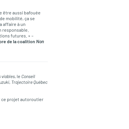
e être aussi bafouée
de mobilité, ça se
 affaire à un
n responsable.
ions futures. » –
re de la coalition
Non
 viables
, le
Conseil
uzuki
,
Trajectoire Québec
 ce projet autoroutier