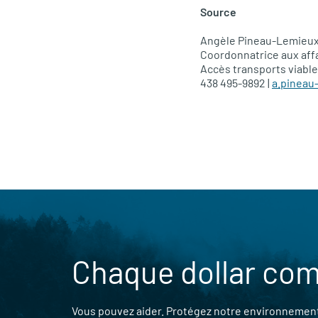
Source
Angèle Pineau-Lemieu
Coordonnatrice aux aff
Accès transports viabl
438 495-9892
|
a.pineau
Chaque dollar co
Vous pouvez aider. Protégez notre environnement,