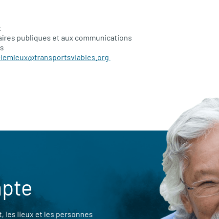
x
aires publiques et aux communications
es
-lemieux@transportsviables.org
mpte
 les lieux et les personnes