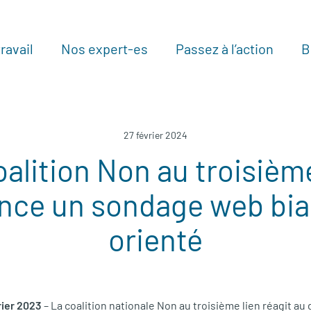
ravail
Nos expert-es
Passez à l’action
B
Au
27 février 2024
oalition Non au troisième
nce un sondage web biai
orienté
rier 2023
– La coalition nationale Non au troisième lien réagit au