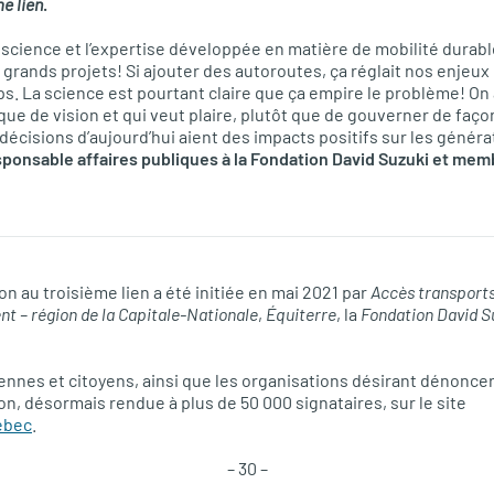
e lien
.
 science et l’expertise développée en matière de mobilité durabl
grands projets! Si ajouter des autoroutes, ça réglait nos enjeux 
s. La science est pourtant claire que ça empire le problème! On a
 de vision et qui veut plaire, plutôt que de gouverner de faço
écisions d’aujourd’hui aient des impacts positifs sur les générat
onsable affaires publiques à la Fondation David Suzuki et memb
on au troisième lien a été initiée en mai 2021 par
Accès transports
nt – région de la Capitale-Nationale
,
Équiterre
, la
Fondation David S
yennes et citoyens, ainsi que les organisations désirant dénoncer
on, désormais rendue à plus de 50 000 signataires, sur le site
ebec
.
– 30 –