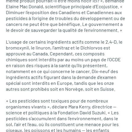
même produit pourrait-il être moins nocif ici? », demande
Elaine Mac Donald, scientifique principale d’Ecojustice. «
Diminuer l’exposition des Canadiens et Canadiennes aux
pesticides à l’origine de troubles du développement ou de
cancers ne peut être que bénéfique. Le gouvernement a
le devoir de sauvegarder la qualité de l’environnement. »
L’usage de certains ingrédients actifs comme le 2,4-D, le
bromoxynil, le linuron, l’amitraz et le Dichlorvos est
approuvé au Canada. Cependant, ces composés
chimiques sont interdits par au moins un pays de l’OCDE
en raison des risques à la santé qu’ils présentent,
notamment en ce qui concerne le cancer. Dix-neuf des
ingrédients actifs figurant dans la demande d’examen
spécial sont interdits en Europe, tandis que les onze
autres sont prohibés soit en Norvège, soit en Suisse.
« Les pesticides sont toxiques pour de nombreux
organismes vivants », déclare Mara Kerry, directrice —
science et politiques à la Fondation David Suzuki. « Les
pesticides s’accumulent dans l’environnement, dans le
sol, l’air et l’eau, où ils constituent une menace pour les
oiseaux, les poissons et les humains — les enfants