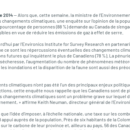
e 2014
— Alors que, cette semaine, la ministre de l’Environneme
s changements climatiques, une enquête sur l’opinion de la pop
d pourcentage de personnes (88 %) demande au Canada de s’enga
bles en vue de réduire les émissions de gaz à effet de serre.
d’hui par l’Environics Institute for Survey Research en partenar
ue ce sont les répercussions éventuelles des changements clima
ns futures qui inquiètent le plus de Canadiens (78 %). La pénurie
 sécheresse, l’augmentation du nombre de phénomènes météor
es inondations et la disparition de la faune sont aussi des pré
ts climatiques n’ont pas été l’un des principaux enjeux politiqu
ctions, cette enquête nous rappelle que les Canadiens sont de 
les changements climatiques sont un problème grave sur lequel 
ement, » affirme Keith Neuman, directeur général de l’Environic
que l’idée d’imposer, à l’échelle nationale, une taxe sur les com
d appui auprès de la population. Près de six habitants de la Colo
e sur le carbone de leur province et, ailleurs au pays, 56 des Cana