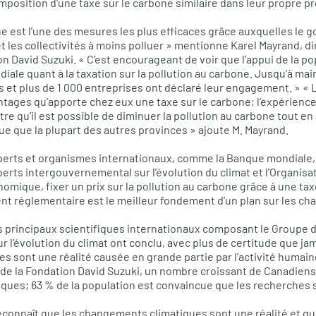
imposition d’une taxe sur le carbone similaire dans leur propre p
ne est l’une des mesures les plus efficaces grâce auxquelles le
et les collectivités à moins polluer » mentionne Karel Mayrand, 
on David Suzuki. « C’est encourageant de voir que l’appui de la 
iale quant à la taxation sur la pollution au carbone. Jusqu’à mai
les et plus de 1 000 entreprises ont déclaré leur engagement. » 
ntages qu’apporte chez eux une taxe sur le carbone; l’expérienc
re qu’il est possible de diminuer la pollution au carbone tout en
 que la plupart des autres provinces » ajoute M. Mayrand.
perts et organismes internationaux, comme la Banque mondiale
perts intergouvernemental sur l’évolution du climat et l’Organisa
ique, fixer un prix sur la pollution au carbone grâce à une tax
t réglementaire est le meilleur fondement d’un plan sur les c
es principaux scientifiques internationaux composant le Groupe 
 l’évolution du climat ont conclu, avec plus de certitude que jam
 sont une réalité causée en grande partie par l’activité humain
et de la Fondation David Suzuki, un nombre croissant de Canadiens
iques; 63 % de la population est convaincue que les recherches s
econnaît que les changements climatiques sont une réalité et q