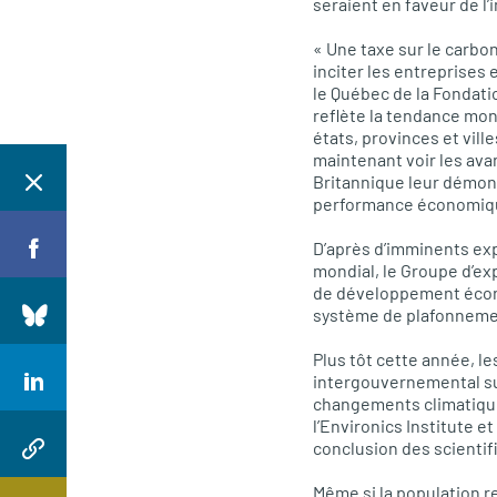
seraient en faveur de l’
« Une taxe sur le carbo
inciter les entreprises 
le Québec de la Fondati
reflète la tendance mond
états, provinces et vil
maintenant voir les ava
Britannique leur démont
performance économique
D’après d’imminents ex
mondial, le Groupe d’ex
de développement économ
système de plafonnemen
Plus tôt cette année, l
intergouvernemental sur
changements climatiques
l’Environics Institute 
conclusion des scientif
Même si la population r