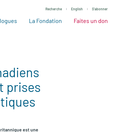
Recherche
English
S'abonner
logues
La Fondation
Faites un don
tres façons de faire un don
Voir tous les projets
Passez à l’action
La Fondation
Nos Experts
nadiens
t prises
tiques
Britannique est une