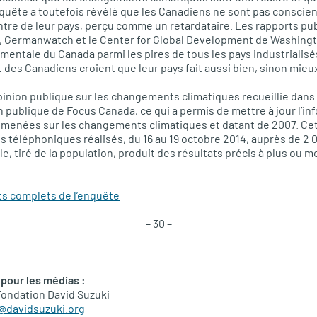
enquête a toutefois révélé que les Canadiens ne sont pas conscien
ontre de leur pays, perçu comme un retardataire. Les rapports pub
 Germanwatch et le Center for Global Development de Washingto
ntale du Canada parmi les pires de tous les pays industrialisés
 des Canadiens croient que leur pays fait aussi bien, sinon mieux
pinion publique sur les changements climatiques recueillie dan
 publique de Focus Canada, ce qui a permis de mettre à jour l’i
 menées sur les changements climatiques et datant de 2007. Cet
ens téléphoniques réalisés, du 16 au 19 octobre 2014, auprès de 2
le, tiré de la population, produit des résultats précis à plus ou m
ts complets de l’enquête
– 30 –
pour les médias :
Fondation David Suzuki
n@davidsuzuki.org