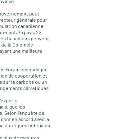
rovince.
 gouvernement peut
directeur générale pour
population canadienne
ntenant, 73 pays, 22
« Les Canadiens peuvent
e de la Colombie-
 ayant une meilleure
, le Forum économique
tion de coopération et
e sur le carbone ou un
hangements climatiques.
d’experts
ais, que les
e. Selon l’enquête de
 sont en accord avec la
cientifiques ont raison.
ue plus de mesures