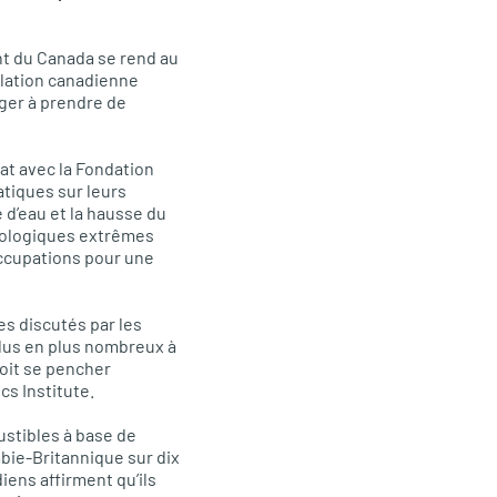
nt du Canada se rend au
ulation canadienne
ger à prendre de
iat avec la Fondation
tiques sur leurs
 d’eau et la hausse du
ologiques extrêmes
occupations pour une
es discutés par les
plus en plus nombreux à
doit se pencher
s Institute.
bustibles à base de
mbie-Britannique sur dix
diens affirment qu’ils