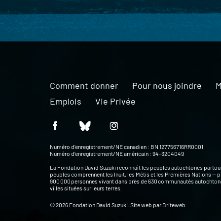
Comment donner
Pour nous joindre
M
Emplois
Vie Privée
Numéro d’enregistrement/NE canadien : BN 127756716RR0001
Numéro d’enregistrement/NE américain : 94-3204049
La Fondation David Suzuki reconnaît les peuples autochtones partou
peuples comprennent les Inuit, les Métis et les Premières Nations — p
900 000 personnes vivant dans près de 630 communautés autochtone
villes situées sur leurs terres.
© 2026 Fondation David Suzuki. Site web par
Briteweb