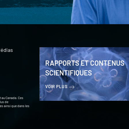
édias
RAPPORTS ET CONTENUS
SCIENTIFIQUES
VOIR PLUS
t au Canada. Ces
lus de
s ainsi que dans les