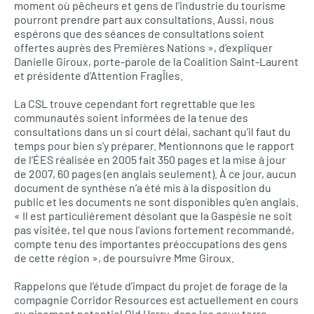
moment où pêcheurs et gens de l’industrie du tourisme
pourront prendre part aux consultations. Aussi, nous
espérons que des séances de consultations soient
offertes auprès des Premières Nations », d’expliquer
Danielle Giroux, porte-parole de la Coalition Saint-Laurent
et présidente d’Attention FragÎles.
La
CSL
trouve cependant fort regrettable que les
communautés soient informées de la tenue des
consultations dans un si court délai, sachant qu’il faut du
temps pour bien s’y préparer. Mentionnons que le rapport
de l’ÉES réalisée en 2005 fait 350 pages et la mise à jour
de 2007, 60 pages (en anglais seulement). À ce jour, aucun
document de synthèse n’a été mis à la disposition du
public et les documents ne sont disponibles qu’en anglais.
« Il est particulièrement désolant que la Gaspésie ne soit
pas visitée, tel que nous l’avions fortement recommandé,
compte tenu des importantes préoccupations des gens
de cette région », de poursuivre Mme Giroux.
Rappelons que l’étude d’impact du projet de forage de la
compagnie Corridor Resources est actuellement en cours
au gisement potentiel Old Harry, dans les eaux terre-