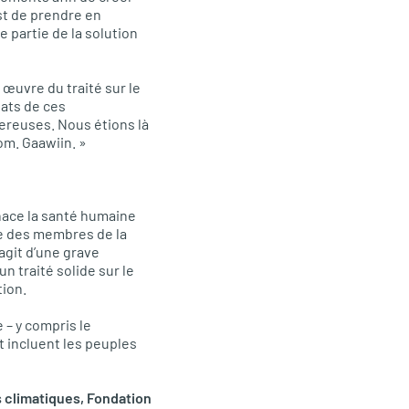
st de prendre en
 partie de la solution
 œuvre du traité sur le
tats de ces
gereuses. Nous étions là
om. Gaawiin. »
enace la santé humaine
ne des membres de la
git d’une grave
n traité solide sur le
tion.
e – y compris le
t incluent les peuples
s climatiques, Fondation