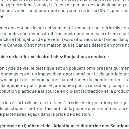
r les générations à venir. La façon de penser des Anishinaabeg e
ons à venir – c’est pourquoi nous sommes ici au CIN-4, pour faire
ue.
es doivent participer activement à la conception et à la mise en
e monde, nous avons droit à un environnement sain et les résul
inclure l’obligation de prévenir l’exposition aux substances dan
ant le Canada. C’est notre maison que le Canada défend en notre n
ble de la réforme du droit chez Ecojustice, a déclaré :
son cycle de vie, le plastique est un polluant omniprésent qui m
s dommages ont un impact disproportionné sur la vie quotidien
iwnaang et des communautés autochtones du monde entier. Il s’a
changements politiques et juridiques pour y remédier, y compris u
ollution plastique à la source en ciblant l’extraction et la produc
us les efforts visant à faire face à la crise de la pollution plastiqu
le plastique – mettent l’accent sur la justice environnementale e
 partenaires égaux dans la prise de décision. »
générale du Québec et de l’Atlantique et directrice des Solution