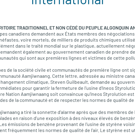
RITOIRE TRADITIONNEL ET NON CÉDÉ DU PEUPLE ALGONQUIN ANI
pes canadiens demandent aux États membres des négociations d
 néfastes, voire mortels, de milliers de produits chimiques utilis
lément dans le traité mondial sur le plastique, actuellement nég
demandent également au gouvernement canadien de prendre d
nautés qui sont aux premières lignes et victimes de cette poll
pes de la société civile et communautés de première ligne ont si
communauté Aamjiwnaang. Cette lettre, adressée au ministre can
Changement climatique, Steven Guilbeault, demande au gouvern
édiates pour garantir la fermeture de l’usine d’Ineos Styrolution
ère Nation Aamjiwnaang soit convaincue qu’Ineos Styrolution est
s de la communauté et de respecter les normes de qualité de l’
jiwnaang a tiré la sonnette d’alarme après que des membres de
des en raison d’une exposition à des niveaux élevés de benzè
es émissions de benzène provenant de l’usine de styrène voisine
ent fréquemment les normes de qualité de l’air. Le styrène est u