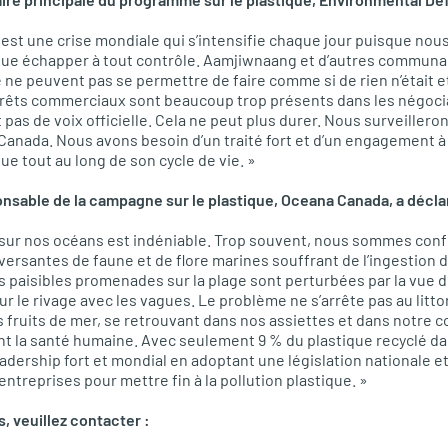
 est une crise mondiale qui s’intensifie chaque jour puisque nou
stique échapper à tout contrôle. Aamjiwnaang et d’autres commun
e ne peuvent pas se permettre de faire comme si de rien n’était e
érêts commerciaux sont beaucoup trop présents dans les négocia
pas de voix officielle. Cela ne peut plus durer. Nous surveilleron
 Canada. Nous avons besoin d’un traité fort et d’un engagement
que tout au long de son cycle de vie. »
nsable de la campagne sur le plastique, Oceana Canada, a décla
 sur nos océans est indéniable. Trop souvent, nous sommes conf
versantes de faune et de flore marines souffrant de l’ingestion d
paisibles promenades sur la plage sont perturbées par la vue d
r le rivage avec les vagues. Le problème ne s’arrête pas au litt
 fruits de mer, se retrouvant dans nos assiettes et dans notre cor
nt la santé humaine. Avec seulement 9 % du plastique recyclé d
eadership fort et mondial en adoptant une législation nationale e
ntreprises pour mettre fin à la pollution plastique. »
, veuillez contacter :