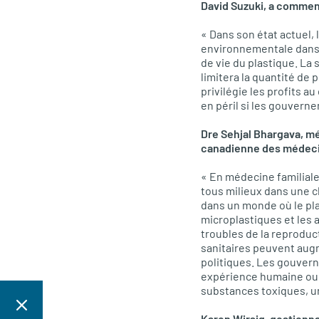
David Suzuki, a commen
« Dans son état actuel,
environnementale dans t
de vie du plastique. La
limitera la quantité de 
privilégie les profits a
en péril si les gouvern
Dre Sehjal Bhargava, mé
canadienne des médecin
« En médecine familiale
tous milieux dans une c
dans un monde où le pla
microplastiques et les 
troubles de la reproduc
sanitaires peuvent augm
politiques. Les gouver
expérience humaine ou 
substances toxiques, u
Karen Wirsig, gestionna