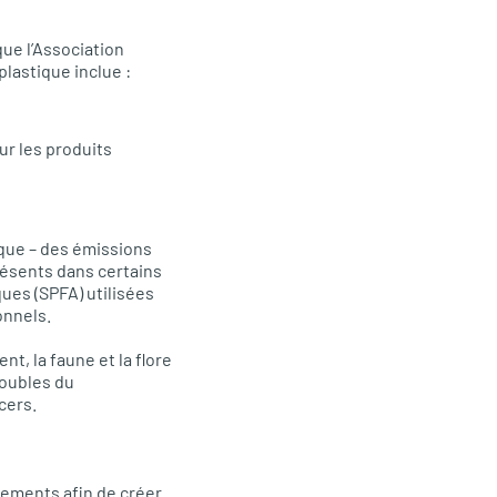
ue l’Association
lastique inclue :
ur les produits
ique – des émissions
ésents dans certains
ues (SPFA) utilisées
onnels.
t, la faune et la flore
roubles du
cers.
nements afin de créer