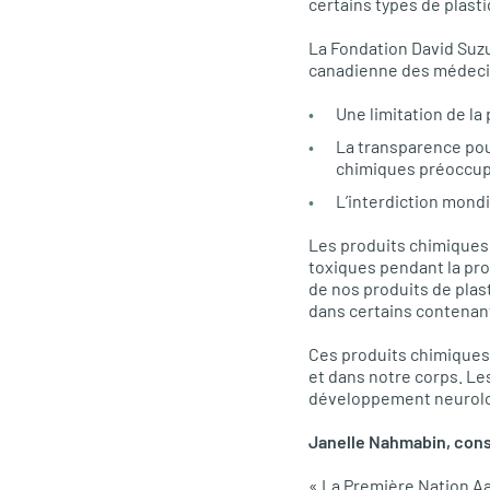
certains types de plast
La Fondation David Suzu
canadienne des médecins
Une limitation de l
La transparence pour
chimiques préoccup
L’interdiction mond
Les produits chimiques 
toxiques pendant la pr
de nos produits de plas
dans certains contenant
Ces produits chimiques 
et dans notre corps. Les
développement neurologi
Janelle Nahmabin, conse
« La Première Nation Aa