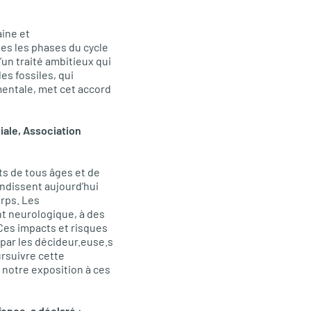
aine et
es les phases du cycle
un traité ambitieux qui
es fossiles, qui
ementale, met cet accord
iale, Association
ts de tous âges et de
ndissent aujourd’hui
orps. Les
nt neurologique, à des
 Ces impacts et risques
par les décideur.euse.s
rsuivre cette
 notre exposition à ces
ence, a déclaré :