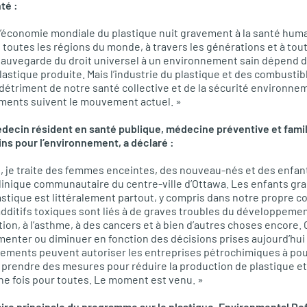
té :
 l’économie mondiale du plastique nuit gravement à la santé hum
outes les régions du monde, à travers les générations et à tout
 sauvegarde du droit universel à un environnement sain dépend d’
plastique produite. Mais l’industrie du plastique et des combustibl
u détriment de notre santé collective et de la sécurité environn
ements suivent le mouvement actuel. »
decin résident en santé publique, médecine préventive et famil
s pour l’environnement, a déclaré :
, je traite des femmes enceintes, des nouveau-nés et des enfan
linique communautaire du centre-ville d’Ottawa. Les enfants gra
stique est littéralement partout, y compris dans notre propre c
additifs toxiques sont liés à de graves troubles du développeme
tion, à l’asthme, à des cancers et à bien d’autres choses encore.
enter ou diminuer en fonction des décisions prises aujourd’hui 
nements peuvent autoriser les entreprises pétrochimiques à pou
prendre des mesures pour réduire la production de plastique et
ne fois pour toutes. Le moment est venu. »
ire principale du programme sur le plastique, Environmental Def