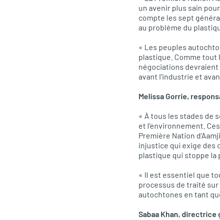
un avenir plus sain pou
compte les sept générati
au problème du plastiq
« Les peuples autochton
plastique. Comme tout l
négociations devraient 
avant l’industrie et av
Melissa Gorrie, responsa
« À tous les stades de 
et l’environnement. Ce
Première Nation d’Aamj
injustice qui exige des 
plastique qui stoppe la p
« Il est essentiel que to
processus de traité sur 
autochtones en tant que
Sabaa Khan, directrice 