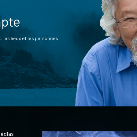
mpte
 les lieux et les personnes
édias