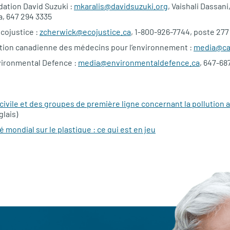
dation David Suzuki :
mkaralis@davidsuzuki.org
, Vaishali Dassan
, 647 294 3335
cojustice :
zcherwick@ecojustice.ca
, 1-800-926-7744, poste 277
ation canadienne des médecins pour l’environnement :
media@ca
ironmental Defence :
media@environmentaldefence.ca
, 647-68
 civile et des groupes de première ligne concernant la pollution
glais)
é mondial sur le plastique : ce qui est en jeu