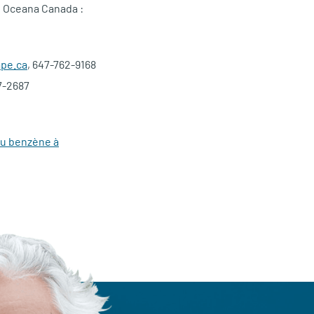
i, Oceana Canada :
pe.ca
, 647-762-9168
7-2687
 au benzène à