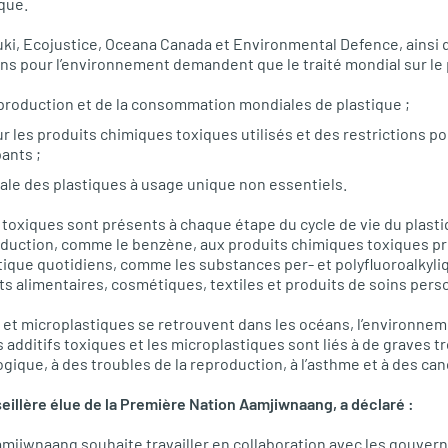
ique.
ki, Ecojustice, Oceana Canada et Environmental Defence, ainsi q
 pour l’environnement demandent que le traité mondial sur le p
a production et de la consommation mondiales de plastique ;
 les produits chimiques toxiques utilisés et des restrictions po
ants ;
iale des plastiques à usage unique non essentiels.
toxiques sont présents à chaque étape du cycle de vie du plast
oduction, comme le benzène, aux produits chimiques toxiques pr
tique quotidiens, comme les substances per- et polyfluoroalkyliq
s alimentaires, cosmétiques, textiles et produits de soins pers
et microplastiques se retrouvent dans les océans, l’environnemen
 additifs toxiques et les microplastiques sont liés à de graves t
que, à des troubles de la reproduction, à l’asthme et à des can
illère élue de la Première Nation Aamjiwnaang, a déclaré :
mjiwnaang souhaite travailler en collaboration avec les gouver