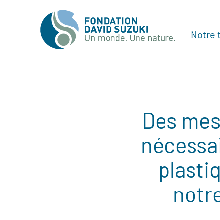
Notre t
Des mes
nécessai
plasti
notre