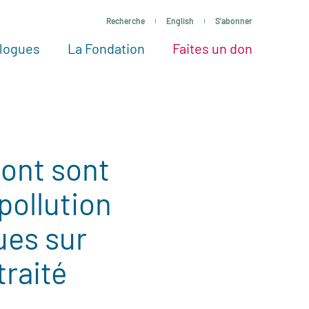
Recherche
English
S'abonner
logues
La Fondation
Faites un don
tres façons de faire un don
Voir tous les projets
Passez à l’action
La Fondation
Nos Experts
ont sont
pollution
ues sur
traité