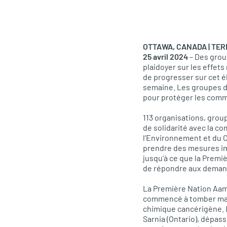
OTTAWA, CANADA | TER
25 avril 2024
– Des grou
plaidoyer sur les effets
de progresser sur cet é
semaine. Les groupes 
pour protéger les commu
113 organisations, grou
de solidarité avec la 
l’Environnement et du 
prendre des mesures imm
jusqu’à ce que la Premi
de répondre aux demande
La Première Nation Aam
commencé à tomber mala
chimique cancérigène. L
Sarnia (Ontario), dépass