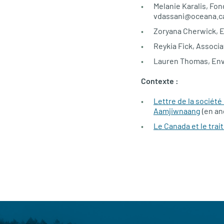
Melanie Karalis, Fon
vdassani@oceana.ca
Zoryana Cherwick, E
Reykia Fick, Associ
Lauren Thomas, Env
Contexte :
Lettre de la société
Aamjiwnaang
(en an
Le Canada et le trait