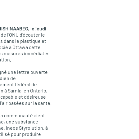
SHINAABEG, le jeudi
e l’ONU d’écouter le
és dans le plastique et
ocié à Ottawa cette
es mesures immédiates
ution.
gné une lettre ouverte
adien de
ement fédéral de
 à Sarnia, en Ontario,
 capable et désireuse
air basées sur la santé.
 la communauté aient
ne, une substance
, Ineos Styrolution, à
tilisé pour produire