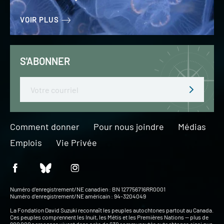
VOIR PLUS
S'ABONNER
Email
Comment donner
Pour nous joindre
Médias
Emplois
Vie Privée
Numéro d’enregistrement/NE canadien : BN 127756716RR0001
Numéro d’enregistrement/NE américain : 94-3204049
La Fondation David Suzuki reconnaît les peuples autochtones partout au Canada.
Ces peuples comprennent les Inuit, les Métis et les Premières Nations — plus de
900 000 personnes vivant dans près de 630 communautés autochtones ainsi que