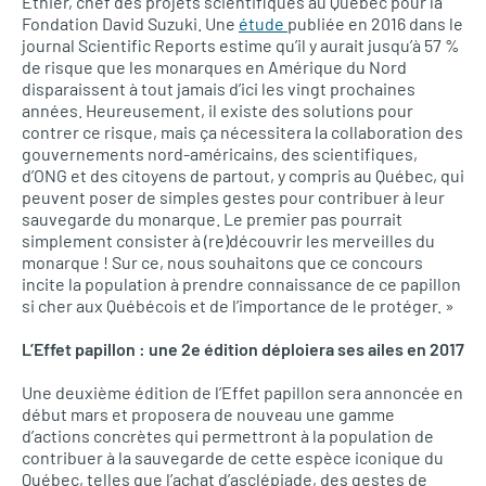
Ethier, chef des projets scientifiques au Québec pour la
Fondation David Suzuki. Une
étude
publiée en 2016 dans le
journal Scientific Reports estime qu’il y aurait jusqu’à 57 %
de risque que les monarques en Amérique du Nord
disparaissent à tout jamais d’ici les vingt prochaines
années. Heureusement, il existe des solutions pour
contrer ce risque, mais ça nécessitera la collaboration des
gouvernements nord-américains, des scientifiques,
d’ONG et des citoyens de partout, y compris au Québec, qui
peuvent poser de simples gestes pour contribuer à leur
sauvegarde du monarque. Le premier pas pourrait
simplement consister à (re)découvrir les merveilles du
monarque ! Sur ce, nous souhaitons que ce concours
incite la population à prendre connaissance de ce papillon
si cher aux Québécois et de l’importance de le protéger. »
L’E
ffet papillon : une 2e édition déploiera ses ailes en 2017
Une deuxième édition de l’Effet papillon sera annoncée en
début mars et proposera de nouveau une gamme
d’actions concrètes qui permettront à la population de
contribuer à la sauvegarde de cette espèce iconique du
Québec, telles que l’achat d’asclépiade, des gestes de