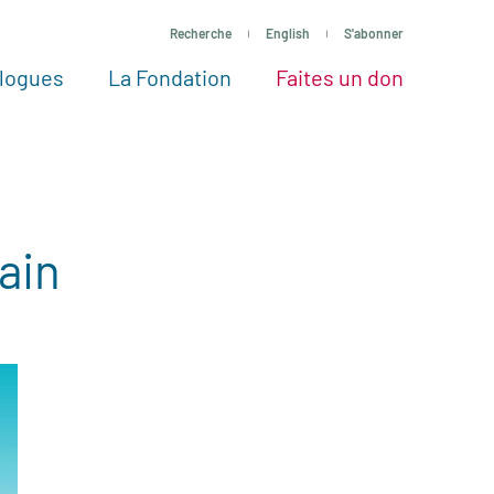
Recherche
English
S'abonner
logues
La Fondation
Faites un don
tres façons de faire un don
Voir tous les projets
Passez à l’action
La Fondation
Nos Experts
ain