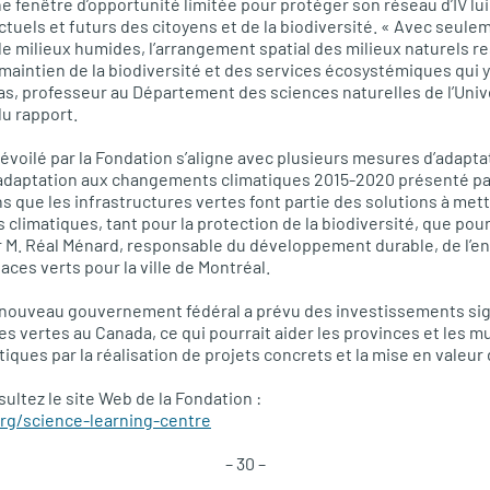
e fenêtre d’opportunité limitée pour protéger son réseau d’IV lu
tuels et futurs des citoyens et de la biodiversité. « Avec seule
 de milieux humides, l’arrangement spatial des milieux naturels r
e maintien de la biodiversité et des services écosystémiques qui 
as, professeur au Département des sciences naturelles de l’Uni
u rapport.
 dévoilé par la Fondation s’aligne avec plusieurs mesures d’adapta
’adaptation aux changements climatiques 2015-2020 présenté pa
s que les infrastructures vertes font partie des solutions à mett
limatiques, tant pour la protection de la biodiversité, que pour l
er M. Réal Ménard, responsable du développement durable, de l’
ces verts pour la ville de Montréal.
 nouveau gouvernement fédéral a prévu des investissements sign
es vertes au Canada, ce qui pourrait aider les provinces et les mu
ques par la réalisation de projets concrets et la mise en valeur 
sultez le site Web de la Fondation :
org/science-learning-centre
– 30 –