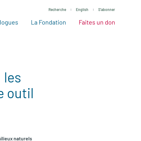
Recherche
English
S'abonner
logues
La Fondation
Faites un don
tres façons de faire un don
Voir tous les projets
Passez à l’action
La Fondation
Nos Experts
 les
 outil
ilieux naturels