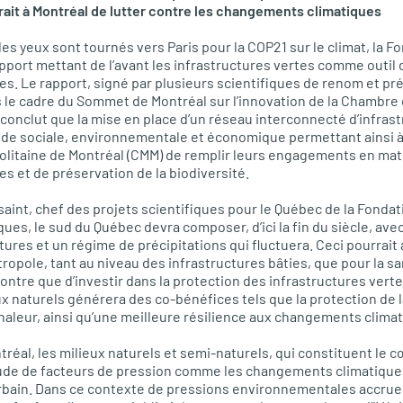
ait à Montréal de lutter contre les changements climatiques
les yeux sont tournés vers Paris pour la
COP21
sur le climat, la 
apport mettant de l’avant les infrastructures vertes comme outil 
. Le rapport, signé par plusieurs scientifiques de renom et pr
s le cadre du Sommet de Montréal sur l’innovation de la Chamb
conclut que la mise en place d’un réseau interconnecté d’infrast
e sociale, environnementale et économique permettant ainsi à la
itaine de Montréal (CMM) de remplir leurs engagements en mati
 et de préservation de la biodiversité.
aint, chef des projets scientifiques pour le Québec de la Fondati
ques, le sud du Québec devra composer, d’ici la fin du siècle, av
es et un régime de précipitations qui fluctuera. Ceci pourrait
ropole, tant au niveau des infrastructures bâties, que pour la sa
ntre que d’investir dans la protection des infrastructures verte
x naturels générera des co-bénéfices tels que la protection de l
chaleur, ainsi qu’une meilleure résilience aux changements climat
tréal, les milieux naturels et semi-naturels, qui constituent le c
ude de facteurs de pression comme les changements climatiques,
urbain. Dans ce contexte de pressions environnementales accrues