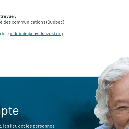
trevue :
ce des communications (Québec)
riel :
mdubois@davidsuzuki.org
mpte
 les lieux et les personnes