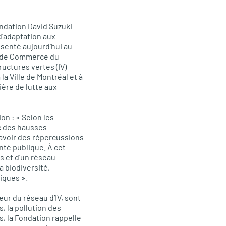
Fondation David Suzuki
d’adaptation aux
ésenté aujourd’hui au
re de Commerce du
ructures vertes (IV)
 Ville de Montréal et à
ère de lutte aux
on : « Selon les
ec des hausses
 avoir des répercussions
nté publique. À cet
s et d’un réseau
a biodiversité,
iques ».
œur du réseau d’IV, sont
 la pollution des
, la Fondation rappelle