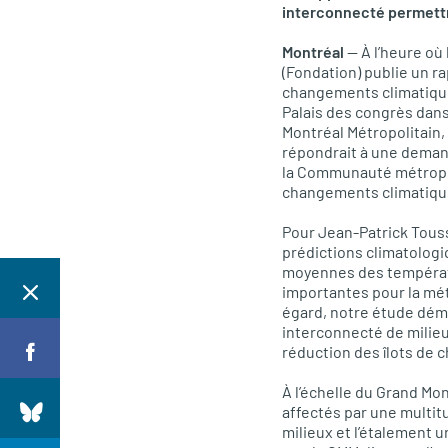
interconnecté permettr
Montréal
— À l’heure où 
(Fondation) publie un r
changements climatiques
Palais des congrès dan
Montréal Métropolitain, 
répondrait à une demand
la Communauté métropol
changements climatiques
Pour Jean-Patrick Touss
prédictions climatologi
moyennes des températur
importantes pour la mét
égard, notre étude démo
interconnecté de milieu
réduction des îlots de 
À l’échelle du Grand Mon
affectés par une multit
milieux et l’étalement 