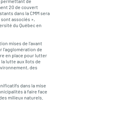
i permettant de
ment 20 de couvert
estants dans la
CMM
sera
y sont associés »,
versité du Québec en
tion mises de l’avant
r l’agglomération de
re en place pour lutter
a lutte aux îlots de
environnement, des
ificatifs dans la mise
nicipalités à faire face
des milieux naturels.