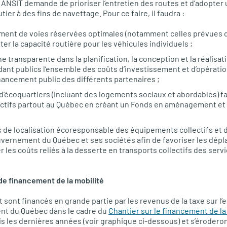
RANSIT demande de prioriser l’entretien des routes et d’adopter 
r à des fins de navettage. Pour ce faire, il faudra :
ment de voies réservées optimales (notamment celles prévues dan
er la capacité routière pour les véhicules individuels ;
 transparente dans la planification, la conception et la réalisat
dant publics l’ensemble des coûts d’investissement et d’opérati
inancement public des différents partenaires ;
 d’écoquartiers (incluant des logements sociaux et abordables) fav
ectifs partout au Québec en créant un Fonds en aménagement et
s de localisation écoresponsable des équipements collectifs et 
uvernement du Québec et ses sociétés afin de favoriser les dép
r les coûts reliés à la desserte en transports collectifs des serv
 de financement de la mobilité
 sont financés en grande partie par les revenus de la taxe sur l’
nt du Québec dans le cadre du
Chantier sur le financement de la
 les dernières années (voir graphique ci-dessous) et s’éroderont