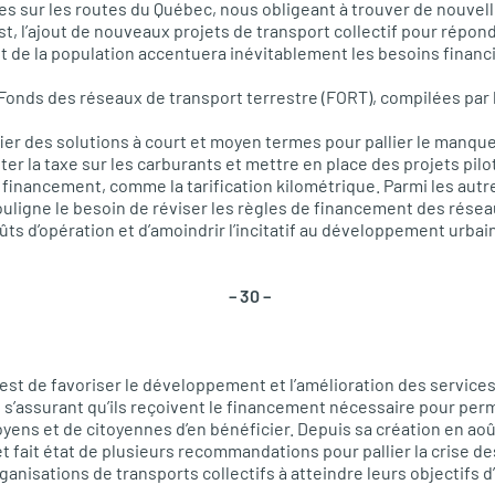
es sur les routes du Québec, nous obligeant à trouver de nouvel
st, l’ajout de nouveaux projets de transport collectif pour rép
de la population accentuera inévitablement les besoins financi
nds des réseaux de transport terrestre (FORT), compilées par l
fier des solutions à court et moyen termes pour pallier le manque
er la taxe sur les carburants et mettre en place des projets pilo
inancement, comme la tarification kilométrique. Parmi les autr
uligne le besoin de réviser les règles de financement des rése
ts d’opération et d’amoindrir l’incitatif au développement urbai
– 30 –
st de favoriser le développement et l’amélioration des service
n s’assurant qu’ils reçoivent le financement nécessaire pour per
yens et de citoyennes d’en bénéficier. Depuis sa création en ao
t fait état de plusieurs recommandations pour pallier la crise de
anisations de transports collectifs à atteindre leurs objectifs d