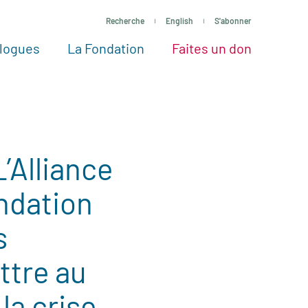
Recherche
English
S'abonner
logues
La Fondation
Faites un don
tres façons de faire un don
Voir tous les projets
Passez à l’action
La Fondation
Nos Experts
’Alliance
ondation
s
tre au
la crise