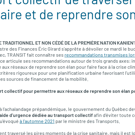
taire et de reprendre son
E TRADITIONNEL ET NON CÉDÉ DE LA PREMIÈRE NATION KANIEN’
stre des Finances Éric Girard s’apprête à dévoiler ce mardi le 
c, TRANSIT fait connaître ses
recommandations transmises lors
nce articule ses recommandations autour de trois grands axes: in
e aux réseaux de reprendre son élan pour faire face à la crise cl
ritères rigoureux pour une planification urbaine favorisant l’uti
r les sources de financement de la mobilité.
rt collectif pour permettre aux réseaux de reprendre son élan pou
 à l’achalandage prépandémique, le gouvernement du Québec de
’aide d’urgence dédiée au transport collectif
afin d’éviter toute 
 qu’évoqué
à l’automne 2021
par le ministre des Transports.
 traversé les pires moments de la crise sanitaire, mais il est loi