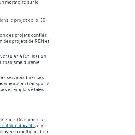
un moratoire sur le
s le projet de loi 66)
ion des projets confiés
on des projets de REM et
orables à l’utilisation
 urbanisme durable
des services financés
lacements en transports
ices et emplois étalés
essence. Or, comme l’a
 mobilité durable
, ces
 avec la multiplication