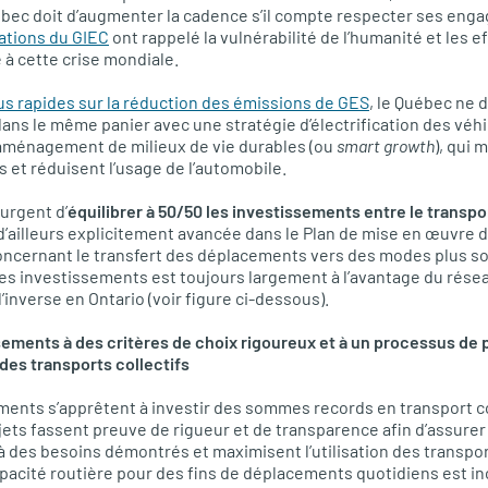
ébec doit d’augmenter la cadence
s’il compte respecter ses enga
ations du GIEC
ont rappelé la vulnérabilité de l’humanité et les e
e à cette crise mondiale.
lus rapides sur la réduction des émissions de GES
, le Québec ne 
ans le même panier avec une stratégie d’électrification des véhi
’aménagement de milieux de vie durables (ou
smart growth
), qui 
s et réduisent l’usage de l’automobile.
 urgent d’
équilibrer à 50/50 les investissements entre le transpor
t d’ailleurs explicitement avancée dans le Plan de mise en œuvre 
ncernant le transfert des déplacements vers des modes plus s
es investissements est toujours largement à l’avantage du réseau 
l’inverse en Ontario
(voir figure ci-dessous).
ements à des critères de choix rigoureux et à un processus de p
 des transports collectifs
ents s’apprêtent à investir des sommes records en transport coll
jets fassent preuve de rigueur et de transparence afin d’assurer 
à des besoins démontrés et maximisent l’utilisation des transport
pacité routière pour des fins de déplacements quotidiens est i