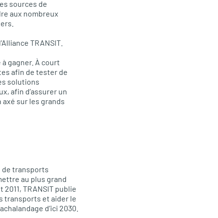
les sources de
ondre aux nombreux
ers.
’Alliance TRANSIT.
 à gagner. À court
tes afin de tester de
es solutions
aux
, afin d’assurer un
n axé sur les grands
s de transports
mettre au plus grand
ût 2011, TRANSIT publie
s transports et aider le
’achalandage d’ici 2030.