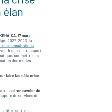
 élan
KEHÁ:KA, 17 mars
budget 2022-2023 du
 des consultations
vestir dans le transport
imatique, soumettre les
lisation des modes
r faire face à la crise
vra aussi
renouveler de
coupure de services de
n d’être sorti de la