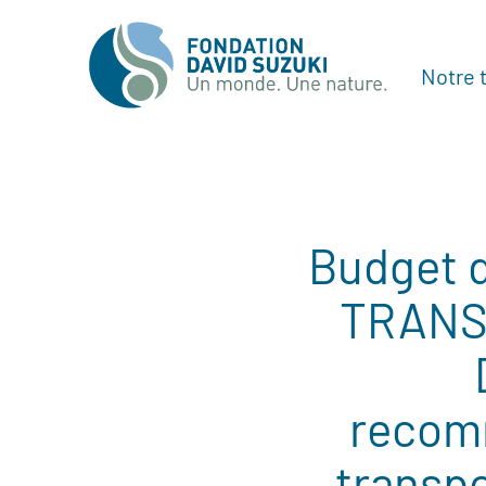
Notre t
Budget d
TRANSIT
recom
transpo