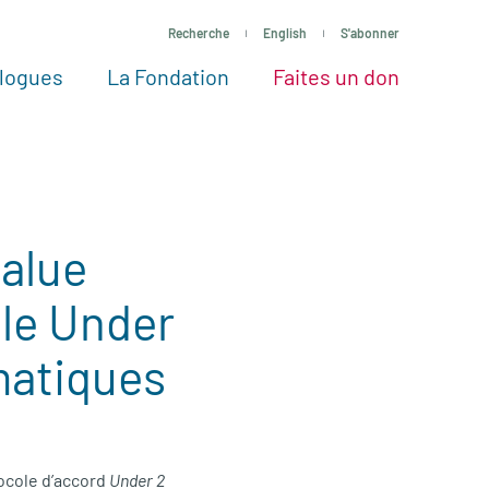
Recherche
English
S'abonner
logues
La Fondation
Faites un don
tres façons de faire un don
Voir tous les projets
Passez à l’action
La Fondation
Nos Experts
salue
ole Under
matiques
ocole d’accord
Under 2