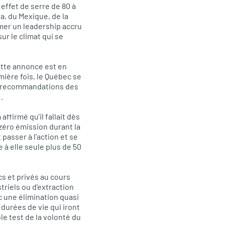
effet de serre de 80 à
a, du Mexique, de la
umer un leadership accru
ur le climat qui se
ette annonce est en
mière fois, le Québec se
es recommandations des
.
ffirmé qu’il fallait dès
zéro émission durant la
passer à l’action et se
à elle seule plus de 50
cs et privés au cours
riels ou d’extraction
 une élimination quasi
 durées de vie qui iront
e test de la volonté du