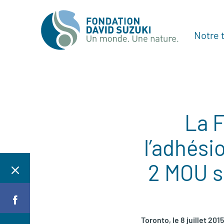
Notre t
La F
l’adhési
2 MOU s
Toronto, le 8 juillet 2015