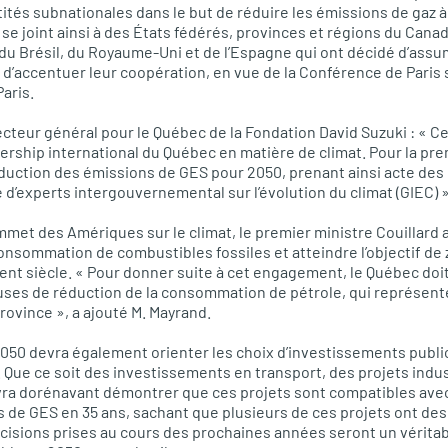
ités subnationales dans le but de réduire les émissions de gaz à 
 se joint ainsi à des États fédérés, provinces et régions du Canad
 du Brésil, du Royaume-Uni et de l’Espagne qui ont décidé d’ass
t d’accentuer leur coopération, en vue de la Conférence de Paris s
aris.
ecteur général pour le Québec de la Fondation David Suzuki : « C
dership international du Québec en matière de climat. Pour la pre
éduction des émissions de
GES
pour 2050, prenant ainsi acte d
 d’experts intergouvernemental sur l’évolution du climat (GIEC) »
met des Amériques sur le climat, le premier ministre Couillard a a
onsommation de combustibles fossiles et atteindre l’objectif de 
nt siècle. « Pour donner suite à cet engagement, le Québec doit 
uses de réduction de la consommation de pétrole, qui représente 
rovince », a ajouté M. Mayrand.
 2050 devra également orienter les choix d’investissements publi
Que ce soit des investissements en transport, des projets indust
vra dorénavant démontrer que ces projets sont compatibles avec
s de
GES
en 35 ans, sachant que plusieurs de ces projets ont des
cisions prises au cours des prochaines années seront un véritabl