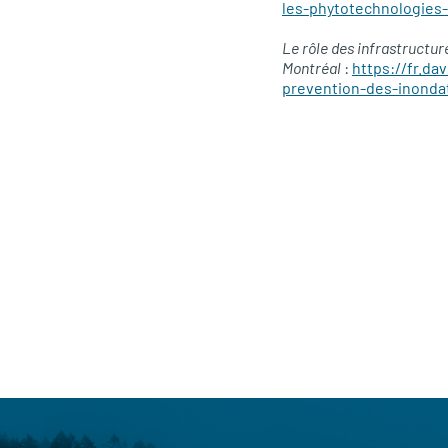
les-phytotechnologies-
Le rôle des infrastructu
Montréal
:
https://fr.da
prevention-des-inonda