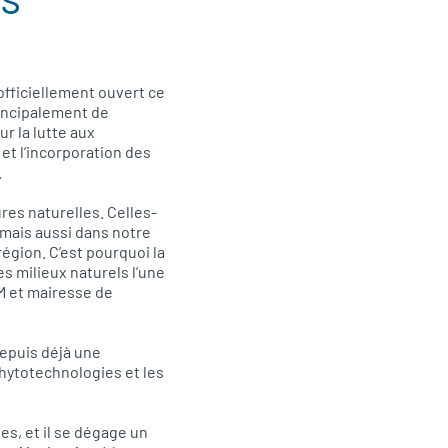
officiellement ouvert ce
incipalement de
r la lutte aux
et l’incorporation des
.
ures naturelles. Celles-
 mais aussi dans notre
région. C’est pourquoi la
s milieux naturels l’une
MM et mairesse de
depuis déjà une
phytotechnologies et les
s, et il se dégage un