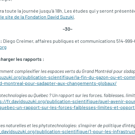
 toute la journée jusqu’à 18h. Les études qui y seront présenté
 le site de la Fondation David Suzuki
.
–30–
 :
Diego Creimer, affaires publiques et communications 514-999
org
charger les rapports :
comment complexifier les espaces verts du Grand Montréal pour s’ad
dsuzuki.org/publication-scientifique/la-fin-du-gazon-ou-et-com
d-montreal-pour-sadapter-aux-changements-globaux/
otechnologies au Québec ? Un rapport sur les forces, faiblesses, limi
s://fr.davidsuzuki.org/publication-scientifique/quel-avenir-pour
uebec-un-rapport-sur-les-forces-faiblesses-limites-et-opport
es naturelles et les phytotechnologies: s’inspirer de politique d’inté
r.davidsuzuki.org/publication-scientifique/1-pour-les-infrastruc