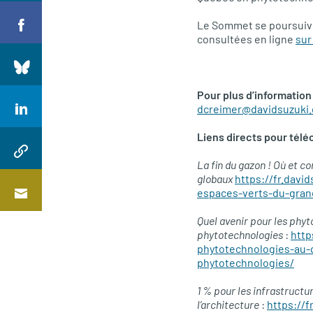
Le Sommet se poursuivra
consultées en ligne
sur
Pour plus d’information
dcreimer@davidsuzuki.
Liens directs pour télé
La fin du gazon ! Où et 
globaux
https://fr.davi
espaces-verts-du-gran
Quel avenir pour les phyt
phytotechnologies
:
http
phytotechnologies-au-q
phytotechnologies/
1 % pour les infrastructur
l’architecture
:
https://f