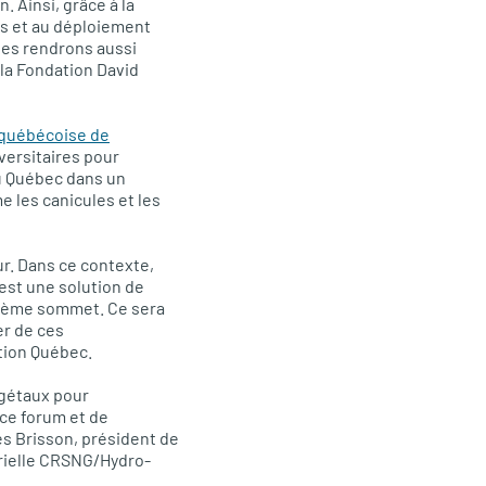
. Ainsi, grâce à la
es et au déploiement
les rendrons aussi
 la Fondation David
 québécoise de
iversitaires pour
au Québec dans un
 les canicules et les
ur. Dans ce contexte,
 est une solution de
uxième sommet. Ce sera
er de ces
ction Québec.
égétaux pour
ce forum et de
es Brisson, président de
trielle CRSNG/Hydro-