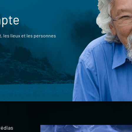
mpte
 les lieux et les personnes
édias