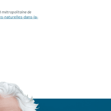
é métropolitaine de
es-naturelles-dans-la-