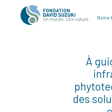
Notre t
À gui
infr
phytote
des solu