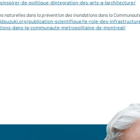
sinspirer-de-politique-dintegration-des-arts-a-larchitecture/
res naturelles dans la prévention des inondations dans la Communaut
vidsuzuki.org/publication-scientifique/le-role-des-infrastructur
tions-dans-la-communaute-metropolitaine-de-montreal/