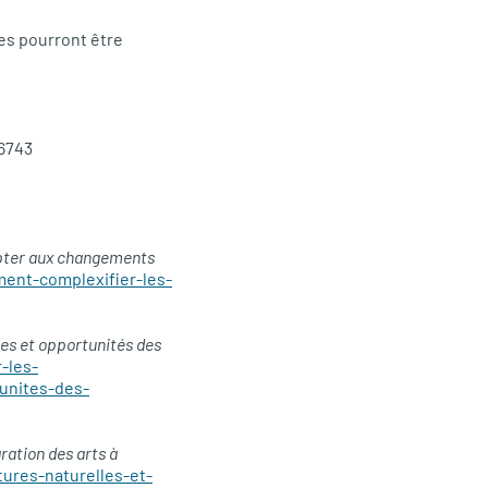
es pourront être
-6743
apter aux changements
ment-complexifier-les-
tes et opportunités des
-les-
unites-des-
gration des arts à
tures-naturelles-et-