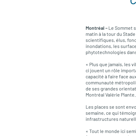
Montréal –
Le Sommet su
matin à la tour du Sta
scientifiques, élus, fon
inondations, les surfac
phytotechnologies dans 
« Plus que jamais, les v
ci jouent un rôle import
capacité à faire face au
communauté métropolitai
de ses grandes orientat
Montréal Valérie Plante.
Les places se sont envo
semaine, ce qui témoign
infrastructures naturel
« Tout le monde ici sem