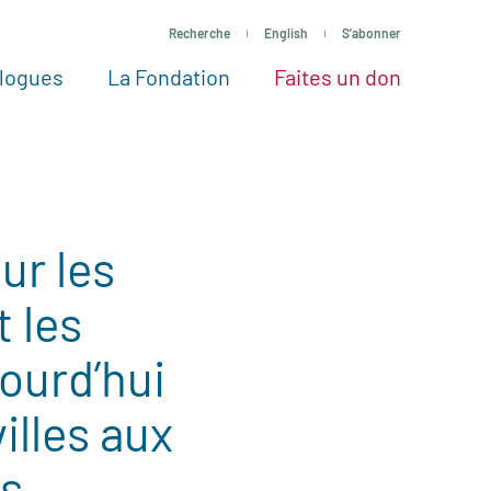
Recherche
English
S'abonner
logues
La Fondation
Faites un don
tres façons de faire un don
Voir tous les projets
Passez à l’action
La Fondation
Nos Experts
ur les
t les
ourd’hui
illes aux
s