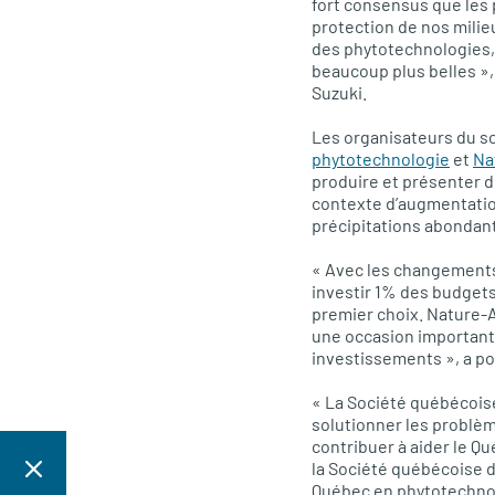
fort consensus que les p
protection de nos milie
des phytotechnologies, 
beaucoup plus belles »,
Suzuki.
Les organisateurs du so
phytotechnologie
et
Na
produire et présenter d
contexte d’augmentatio
précipitations abondan
« Avec les changements 
investir 1% des budgets
premier choix. Nature-A
une occasion important
investissements », a po
« La Société québécoise
solutionner les problè
contribuer à aider le Qu
la Société québécoise d
Québec en phytotechno