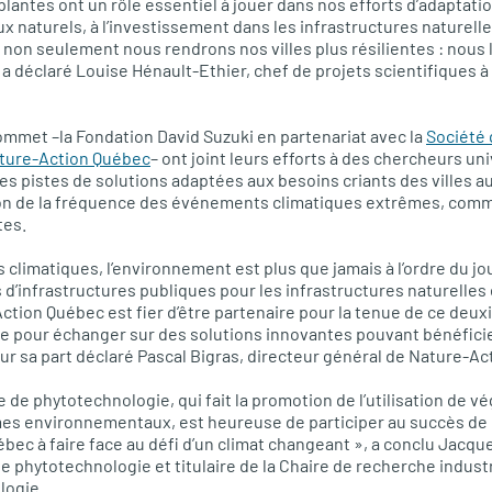
lantes ont un rôle essentiel à jouer dans nos efforts d’adaptation
ux naturels, à l’investissement dans les infrastructures naturell
non seulement nous rendrons nos villes plus résilientes : nous 
 a déclaré Louise Hénault-Ethier, chef de projets scientifiques à
mmet –la Fondation David Suzuki en partenariat avec la
Société
ture-Action Québec
– ont joint leurs efforts à des chercheurs un
es pistes de solutions adaptées aux besoins criants des villes 
n de la fréquence des événements climatiques extrêmes, comme
tes.
climatiques, l’environnement est plus que jamais à l’ordre du jo
 d’infrastructures publiques pour les infrastructures naturelles
ction Québec est fier d’être partenaire pour la tenue de ce de
e pour échanger sur des solutions innovantes pouvant bénéfici
ur sa part déclaré Pascal Bigras, directeur général de Nature-A
 de phytotechnologie, qui fait la promotion de l’utilisation de v
mes environnementaux, est heureuse de participer au succès de 
ébec à faire face au défi d’un climat changeant », a conclu Jacqu
e phytotechnologie et titulaire de la Chaire de recherche indus
logie.