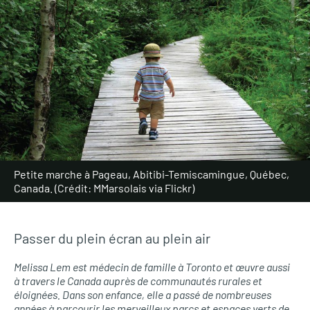
Petite marche à Pageau, Abitibi-Temiscamingue, Québec,
Canada. (Crédit: MMarsolais via Flickr)
Passer du plein écran au plein air
Melissa Lem est médecin de famille à Toronto et œuvre aussi
à travers le Canada auprès de communautés rurales et
éloignées. Dans son enfance, elle a passé de nombreuses
années à parcourir les merveilleux parcs et espaces verts de