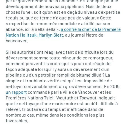
par le gouvernement de la Colombie-Britannique pour le
développement de nouveaux pipelines. Mais de deux
choses l’une : soit qu’on est en deçà du niveau d’expertise
requis ou que ce terme n’a que peu de valeur. « Cette
« expertise de renommée mondiale » a brillé par son
absence, ici, à Bella Bella »,
a confié la chef de la Première
Nation Heiltsuk, Marilyn Slett
, au journal Metro de
Vancouver.
Si les autorités ont réagi avec tant de difficulté lors du
déversement somme toute mineur de ce remorqueur,
comment peuvent-ils croire qu’ils pourront réagir de
façon adéquate lorsqu’il y aura un déversement d’un
pipeline ou d’un pétrolier rempli de bitume dilué ? La
simple et troublante vérité est qu’il est impossible de
nettoyer convenablement un gros déversement. En 2015,
un rapport
commandé par la Ville de Vancouver et les
Premières Nations Tsleil-Waututh et Tsawout indiquait
que le nettoyage d’une marée noire est un défi difficile à
relever, tributaire du temps et inefficace dans de
nombreux cas, même dans les conditions les plus
favorables.