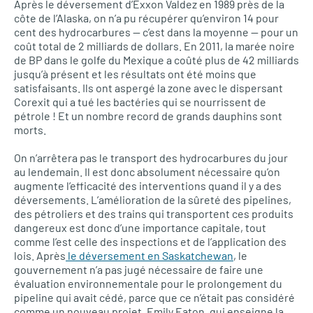
Après le déversement d’Exxon Valdez en 1989 près de la
côte de l’Alaska, on n’a pu récupérer qu’environ 14 pour
cent des hydrocarbures — c’est dans la moyenne — pour un
coût total de 2 milliards de dollars. En 2011, la marée noire
de BP dans le golfe du Mexique a coûté plus de 42 milliards
jusqu’à présent et les résultats ont été moins que
satisfaisants. Ils ont aspergé la zone avec le dispersant
Corexit qui a tué les bactéries qui se nourrissent de
pétrole ! Et un nombre record de grands dauphins sont
morts.
On n’arrêtera pas le transport des hydrocarbures du jour
au lendemain. Il est donc absolument nécessaire qu’on
augmente l’efficacité des interventions quand il y a des
déversements. L’amélioration de la sûreté des pipelines,
des pétroliers et des trains qui transportent ces produits
dangereux est donc d’une importance capitale, tout
comme l’est celle des inspections et de l’application des
lois. Après
le déversement en Saskatchewan
, le
gouvernement n’a pas jugé nécessaire de faire une
évaluation environnementale pour le prolongement du
pipeline qui avait cédé, parce que ce n’était pas considéré
comme un nouveau projet. Emily Eaton, qui enseigne la