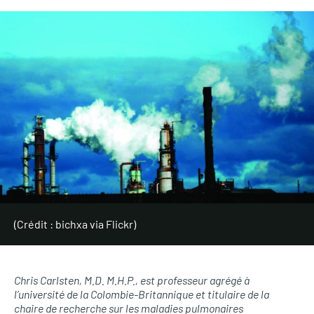
(Crédit : bichxa via Flickr)
Chris Carlsten,
M.D. M.H.P.,
est professeur agrégé à
l’université de la Colombie-Britannique et titulaire de la
chaire de recherche sur les maladies pulmonaires