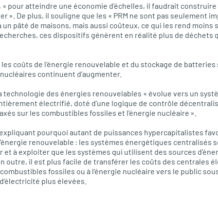
« pour atteindre une économie d’échelles, il faudrait construire
iver ». De plus, il souligne que les « PRM ne sont pas seulement 
 un pâté de maisons, mais aussi coûteux, ce qui les rend moins 
recherches, ces dispositifs génèrent en réalité plus de déchets 
les coûts de l’énergie renouvelable et du stockage de batteries 
 nucléaires continuent d’augmenter.
a technologie des énergies renouvelables « évolue vers un sys
ntièrement électrifié, doté d’une logique de contrôle décentrali
xés sur les combustibles fossiles et l’énergie nucléaire ».
s expliquant pourquoi autant de puissances hypercapitalistes favo
l’énergie renouvelable : les systèmes énergétiques centralisés so
r et à exploiter que les systèmes qui utilisent des sources d’éne
 outre, il est plus facile de transférer les coûts des centrales é
combustibles fossiles ou à l’énergie nucléaire vers le public so
d’électricité plus élevées.