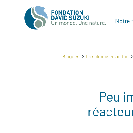
Notre t
Blogues
La science en action
Peu im
réacteur