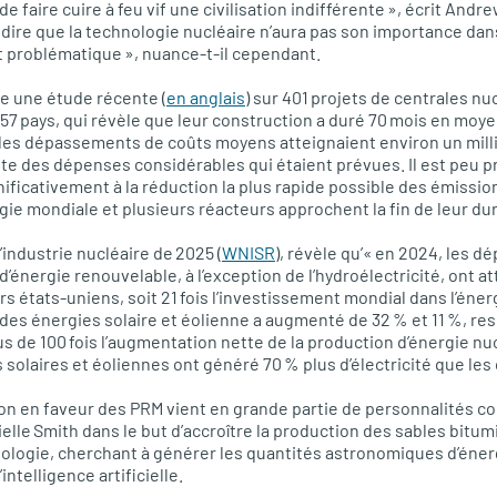
e faire cuire à feu vif une civilisation indifférente », écrit Andr
s dire que la technologie nucléaire n’aura pas son importance dan
problématique », nuance-t-il cependant.
e une étude récente (
en anglais
) sur 401 projets de centrales nu
 57 pays, qui révèle que leur construction a duré 70 mois en moy
es dépassements de coûts moyens atteignaient environ un millia
te des dépenses considérables qui étaient prévues. Il est peu p
ificativement à la réduction la plus rapide possible des émission
gie mondiale et plusieurs réacteurs approchent la fin de leur d
’industrie nucléaire de 2025 (
WNISR
), révèle qu’« en 2024, les d
’énergie renouvelable, à l’exception de l’hydroélectricité, ont a
ars états-uniens, soit 21 fois l’investissement mondial dans l’éner
des énergies solaire et éolienne a augmenté de 32 % et 11 %, res
lus de 100 fois l’augmentation nette de la production d’énergie nuc
s solaires et éoliennes ont généré 70 % plus d’électricité que les
ssion en faveur des PRM vient en grande partie de personnalités 
elle Smith dans le but d’accroître la production des sables bitum
hnologie, cherchant à générer les quantités astronomiques d’éner
ntelligence artificielle.