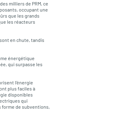
 des milliers de PRM, ce
imposants, occupant une
sûrs que les grands
que les réacteurs
sont en chute, tandis
tème énergétique
sée, qui surpasse les
risent l’énergie
nt plus faciles à
rgie disponibles
lectriques qui
us forme de subventions,