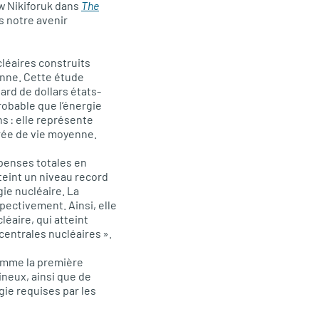
ew Nikiforuk dans
The
s notre avenir
cléaires construits
enne. Cette étude
rd de dollars états-
robable que l’énergie
s : elle représente
urée de vie moyenne.
épenses totales en
tteint un niveau record
gie nucléaire. La
pectivement. Ainsi, elle
léaire, qui atteint
 centrales nucléaires ».
comme la première
ineux, ainsi que de
gie requises par les