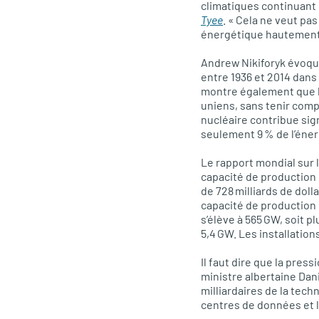
climatiques continuant d
Tyee
. « Cela ne veut pa
énergétique hautement 
Andrew Nikiforyk évoqu
entre 1936 et 2014 dans
montre également que l
uniens, sans tenir comp
nucléaire contribue sign
seulement 9 % de l’éner
Le rapport mondial sur l
capacité de production d
de 728 milliards de doll
capacité de production 
s’élève à 565 GW, soit p
5,4 GW. Les installation
Il faut dire que la pre
ministre albertaine Dani
milliardaires de la tec
centres de données et l’i