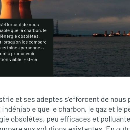
 s’efforcent de nous
iable que le charbon, le
d’énergie obsolètes,
t lorsqu’on les compare
, certaines personnes,
hent à promouvoir
tion viable. Est-ce
ustrie et ses adeptes s’efforcent de nous
st indéniable que le charbon, le gaz et le 
gie obsolètes, peu efficaces et polluante
compare aux solutions existantes. En outr