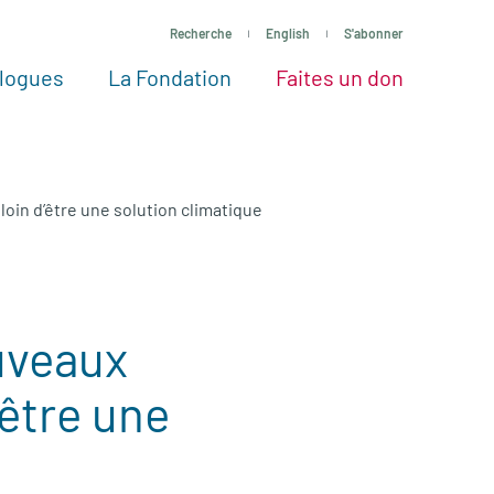
Recherche
English
S'abonner
logues
La Fondation
Faites un don
tres façons de faire un don
Voir tous les projets
Passez à l’action
La Fondation
Nos Experts
loin d’être une solution climatique
ouveaux
’être une