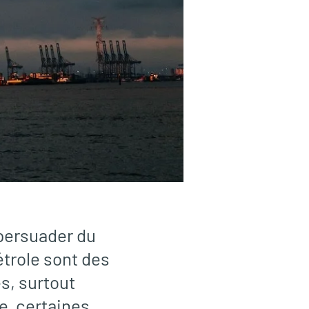
 persuader du
pétrole sont des
s, surtout
e, certaines