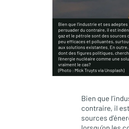
Bien que l’industrie et ses adeptes
persuader du contraire, il est indén
gaz et le pétrole sont des sources 
peu efficaces et polluantes, surtou
aux solutions existantes. En outre
dont des figures politiques, cherc
l’énergie nucléaire comme une solu
vraiment le cas?
(Photo : Mick Truyts via Unsplash)
Bien que l’ind
contraire, il e
sources d’éner
lorsqu’on les 