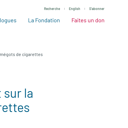
Recherche
English
S'abonner
logues
La Fondation
Faites un don
tres façons de faire un don
Voir tous les projets
Passez à l’action
La Fondation
Nos Experts
mégots de cigarettes
sur la
rettes