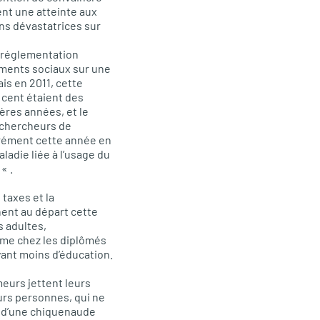
ent une atteinte aux
ns dévastatrices sur
e réglementation
ements sociaux sur une
is en 2011, cette
 cent étaient des
ères années, et le
 chercheurs de
urément cette année en
adie liée à l’usage du
« .
taxes et la
nent au départ cette
s adultes,
isme chez les diplômés
yant moins d’éducation.
meurs jettent leurs
eurs personnes, qui ne
s d’une chiquenaude