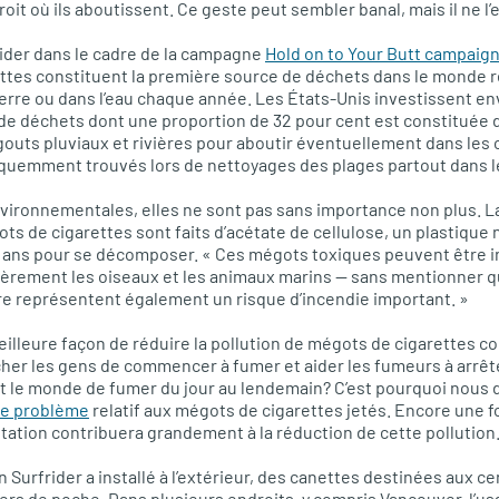
roit où ils aboutissent. Ce geste peut sembler banal, mais il ne l’
rider dans le cadre de la campagne
Hold on to Your Butt campaig
ettes constituent la première source de déchets dans le monde 
erre ou dans l’eau chaque année. Les États-Unis investissent env
e de déchets dont une proportion de 32 pour cent est constituée
outs pluviaux et rivières pour aboutir éventuellement dans les
réquemment trouvés lors de nettoyages des plages partout dans 
vironnementales, elles ne sont pas sans importance non plus. La
s de cigarettes sont faits d’acétate de cellulose, un plastique
5 ans pour se décomposer. « Ces mégots toxiques peuvent être i
lièrement les oiseaux et les animaux marins — sans mentionner 
rre représentent également un risque d’incendie important. »
eilleure façon de réduire la pollution de mégots de cigarettes c
cher les gens de commencer à fumer et aider les fumeurs à arrêt
le monde de fumer du jour au lendemain? C’est pourquoi nous
le problème
relatif aux mégots de cigarettes jetés. Encore une fo
ation contribuera grandement à la réduction de cette pollution
n Surfrider a installé à l’extérieur, des canettes destinées aux c
rs de poche. Dans plusieurs endroits, y compris Vancouver, l’us