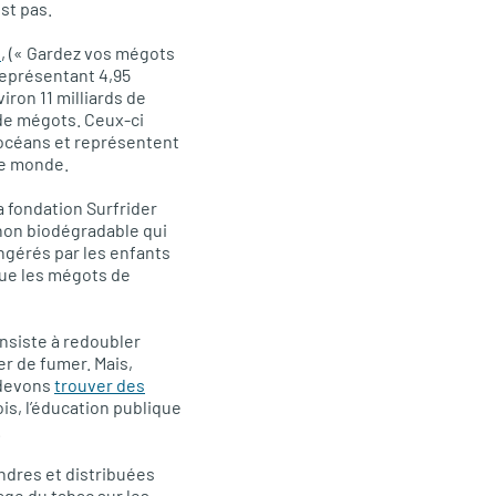
est pas.
n
, (« Gardez vos mégots
représentant 4,95
iron 11 milliards de
 de mégots. Ceux-ci
 océans et représentent
le monde.
 fondation Surfrider
 non biodégradable qui
ngérés par les enfants
que les mégots de
onsiste à redoubler
er de fumer. Mais,
 devons
trouver des
is, l’éducation publique
.
endres et distribuées
age du tabac sur les