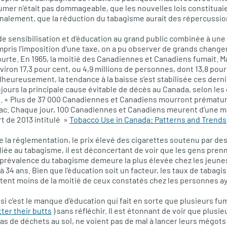
 fumer n’était pas dommageable, que les nouvelles lois constituai
inalement, que la réduction du tabagisme aurait des répercussio
e sensibilisation et d’éducation au grand public combinée à un
pris l’imposition d’une taxe, on a pu observer de grands chang
urte. En 1965, la moitié des Canadiennes et Canadiens fumait. Ma
iron 17,3 pour cent, ou 4,9 millions de personnes, dont 13,8 pour
heureusement, la tendance à la baisse s’est stabilisée ces derni
urs la principale cause évitable de décès au Canada, selon les
oo. « Plus de 37 000 Canadiennes et Canadiens mourront prémat
bac. Chaque jour, 100 Canadiennes et Canadiens meurent d’une mal
rt de 2013 intitulé »
Tobacco Use in Canada: Patterns and Trends
 la réglementation, le prix élevé des cigarettes soutenu par des 
 liée au tabagisme, il est déconcertant de voir que les gens pren
a prévalence du tabagisme demeure la plus élevée chez les jeune
à 34 ans. Bien que l’éducation soit un facteur, les taux de tabag
tent moins de la moitié de ceux constatés chez les personnes a
i c’est le manque d’éducation qui fait en sorte que plusieurs fu
itter their butts
) sans réfléchir. Il est étonnant de voir que plusi
as de déchets au sol, ne voient pas de mal à lancer leurs mégot