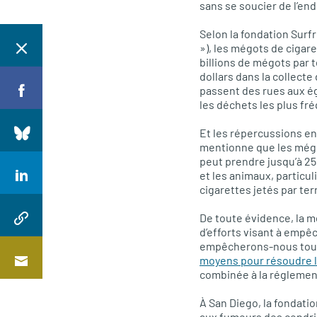
sans se soucier de l’end
Selon la fondation Surf
»), les mégots de cigar
billions de mégots par t
dollars dans la collect
passent des rues aux ég
les déchets les plus f
Et les répercussions en
mentionne que les mégot
peut prendre jusqu’à 2
et les animaux, particu
cigarettes jetés par te
De toute évidence, la m
d’efforts visant à empê
empêcherons-nous tout 
moyens pour résoudre 
combinée à la réglement
À San Diego, la fondatio
aux fumeurs des cendrie