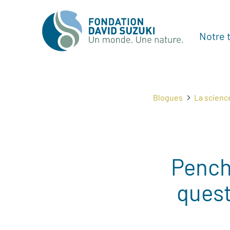
Notre t
Blogues
La scienc
Pench
quest