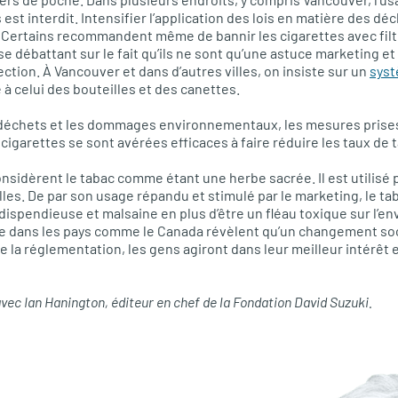
 est interdit. Intensifier l’application des lois en matière des d
f. Certains recommandent même de bannir les cigarettes avec filt
se débattant sur le fait qu’ils ne sont qu’une astuce marketing e
ction. À Vancouver et dans d’autres villes, on insiste sur un
sys
à celui des bouteilles et des canettes.
s déchets et les dommages environnementaux, les mesures prises
 cigarettes se sont avérées efficaces à faire réduire les taux de
sidèrent le tabac comme étant une herbe sacrée. Il est utilisé 
elles. De par son usage répandu et stimulé par le marketing, le t
spendieuse et malsaine en plus d’être un fléau toxique sur l’e
 dans les pays comme le Canada révèlent qu’un changement socia
 de la réglementation, les gens agiront dans leur meilleur intérêt
vec Ian Hanington, éditeur en chef de la Fondation David Suzuki.