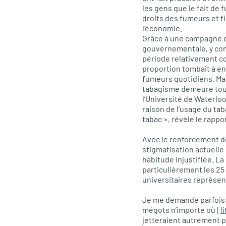
les gens que le fait de
droits des fumeurs et f
l’économie.
Grâce à une campagne d
gouvernementale, y com
période relativement co
proportion tombait à env
fumeurs quotidiens. Mal
tabagisme demeure toujo
l’Université de Waterl
raison de l’usage du ta
tabac », révèle le rappo
Avec le renforcement de
stigmatisation actuelle
habitude injustifiée. L
particulièrement les 25 
universitaires représen
Je me demande parfois s
mégots n’importe où (
l
jetteraient autrement p