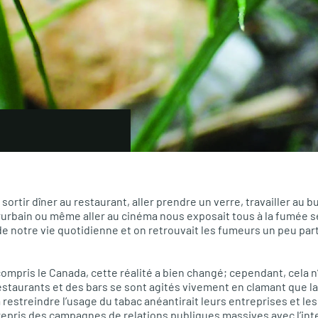
, sortir dîner au restaurant, aller prendre un verre, travailler au 
erurbain ou même aller au cinéma nous exposait tous à la fumée 
 de notre vie quotidienne et on retrouvait les fumeurs un peu parto
ompris le Canada, cette réalité a bien changé; cependant, cela n
estaurants et des bars se sont agités vivement en clamant que l
 restreindre l’usage du tabac anéantirait leurs entreprises et l
trepris des campagnes de relations publiques massives avec l’in