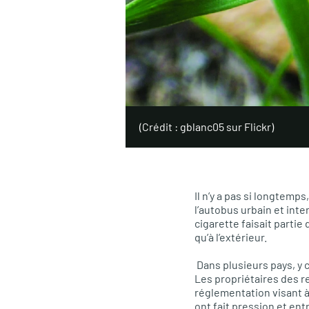
(Crédit : gblanc05 sur Flickr)
Il n’y a pas si longtemps
l’autobus urbain et int
cigarette faisait partie
qu’à l’extérieur.
Dans plusieurs pays, y c
Les propriétaires des r
réglementation visant à
ont fait pression et en