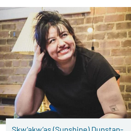
Skw’akw’as (Sunshine) Dunstan-