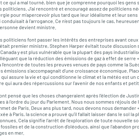
ce qui a mal tourné, bien que je comprenne pourquoi les gens
les politiciens. J’ai rencontré et encouragé assez de politiciens
rgie pour m’apercevoir plus tard que leur idéalisme et leur sens 
 conduisait à l’arrogance. Ce n’est pas toujours le cas, heureuse
 personne devient ministre.
s politiciens font passer les intérêts des entreprises avant ceux
l était premier ministre, Stephen Harper évitait toute discussio
Canada y est plus vulnérable que la plupart des pays industrialisé
léguant que la réduction des émissions de gaz à effet de serre «
t à l’encontre de toutes les preuves venues de pays comme la Su
des émissions s’accompagnait d’une croissance économique. Plac
ui assure la vie et qui conditionne le climat et la météo est un c
e qui aura des répercussions sur l’avenir de nos enfants et peti
nt pensé que les choses changeraient après l’élection de Justin 
 à l’ordre du jour du Parlement. Nous nous sommes réjouis de l
et de Paris. Deux ans plus tard, nous devons nous demander « Q
ixée à Paris, la science a prouvé qu’il fallait laisser dans le sol la
nnues. Cela signifie l’arrêt de l’exploration de toute nouvelle 
 fossiles et de la construction d’oléoducs, ainsi que l’abandon pr
ages en mer.