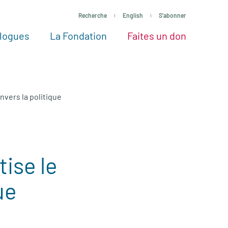
Recherche
English
S'abonner
logues
La Fondation
Faites un don
tres façons de faire un don
Voir tous les projets
Passez à l’action
La Fondation
Nos Experts
nvers la politique
tise le
ue