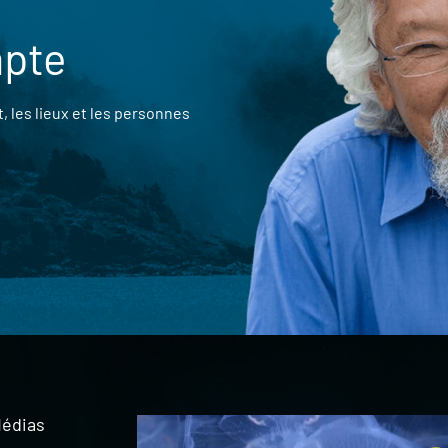
mpte
 les lieux et les personnes
édias