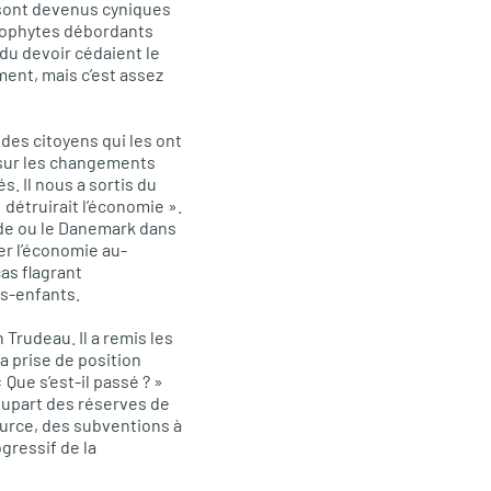
 sont devenus cyniques
 néophytes débordants
du devoir cédaient le
ment, mais c’est assez
 des citoyens qui les ont
n sur les changements
s. Il nous a sortis du
 détruirait l’économie ».
ède ou le Danemark dans
er l’économie au-
as flagrant
ts-enfants.
Trudeau. Il a remis les
a prise de position
ue s’est-il passé ? »
 plupart des réserves de
source, des subventions à
ogressif de la