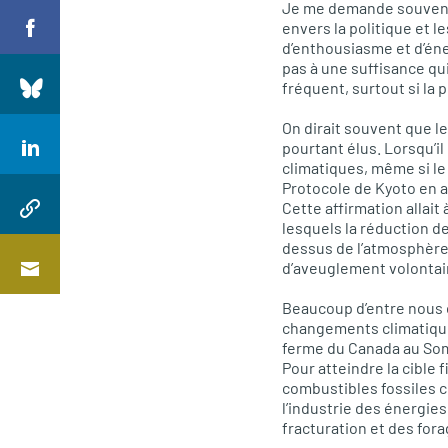
Je me demande souvent 
envers la politique et 
d’enthousiasme et d’éne
pas à une suffisance qui
fréquent, surtout si la
On dirait souvent que le
pourtant élus. Lorsqu’i
climatiques, même si le 
Protocole de Kyoto en al
Cette affirmation allai
lesquels la réduction 
dessus de l’atmosphère q
d’aveuglement volontair
Beaucoup d’entre nous o
changements climatiques
ferme du Canada au Somm
Pour atteindre la cible f
combustibles fossiles co
l’industrie des énergies
fracturation et des for