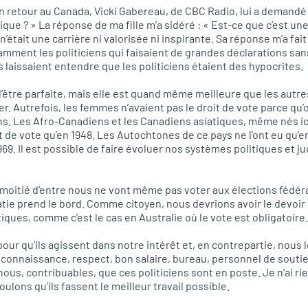
 retour au Canada, Vicki Gabereau, de CBC Radio, lui a demandé 
tique ? » La réponse de ma fille m’a sidéré : « Est-ce que c’est une
 n’était une carrière ni valorisée ni inspirante. Sa réponse m’a f
mment les politiciens qui faisaient de grandes déclarations sans
 laissaient entendre que les politiciens étaient des hypocrites.
d’être parfaite, mais elle est quand même meilleure que les aut
rer. Autrefois, les femmes n’avaient pas le droit de vote parce qu’
ns. Les Afro-Canadiens et les Canadiens asiatiques, même nés 
it de vote qu’en 1948. Les Autochtones de ce pays ne l’ont eu qu’
969. Il est possible de faire évoluer nos systèmes politiques et judi
 moitié d’entre nous ne vont même pas voter aux élections fédéra
tie prend le bord. Comme citoyen, nous devrions avoir le devoir 
ques, comme c’est le cas en Australie où le vote est obligatoire.
ur qu’ils agissent dans notre intérêt et, en contrepartie, nous 
econnaissance, respect, bon salaire, bureau, personnel de soutie
nous, contribuables, que ces politiciens sont en poste. Je n’ai rie
oulons qu’ils fassent le meilleur travail possible.