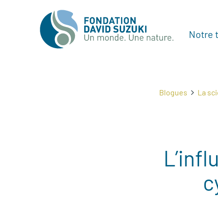
Notre t
Blogues
La sc
L’infl
c