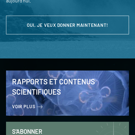
aujourd’hui.
OUI, JE VEUX DONNER MAINTENANT!
RAPPORTS ET CONTENUS
SCIENTIFIQUES
VOIR PLUS
S'ABONNER