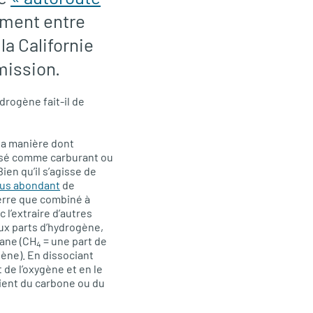
ement entre
la Californie
mission.
drogène fait-il de
 la manière dont
lisé comme carburant ou
en qu’il s’agisse de
plus abondant
de
Terre que combiné à
 l’extraire d’autres
ux parts d’hydrogène,
hane (CH
= une part de
4
ène). En dissociant
 de l’oxygène et en le
ient du carbone ou du