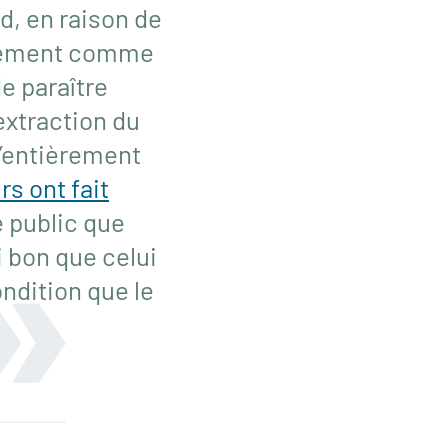
d, en raison de
 élément comme
e paraître
extraction du
u’entièrement
rs ont fait
 public que
i bon que celui
ondition que le