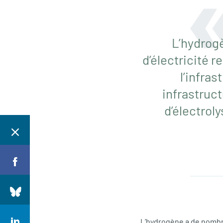
L’hydrogè
d’électricité r
l’infras
infrastruc
d’électrol
L’hydrogène a de nombr