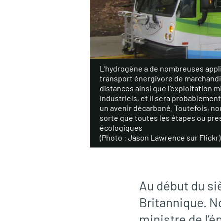
L’hydrogène a de nombreuses appl
transport énergivore de marchandi
distances ainsi que l’exploitation 
industriels, et il sera probablemen
un avenir décarboné. Toutefois, no
sorte que toutes les étapes ou pre
écologiques
(Photo : Jason Lawrence sur Flickr)
Au début du si
Britannique. 
ministre de l’