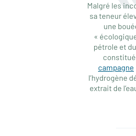
Malgré les inc
sa teneur éle
une bouée
« écologique
pétrole et d
constitu
campagne
l’hydrogène dé
extrait de l’e