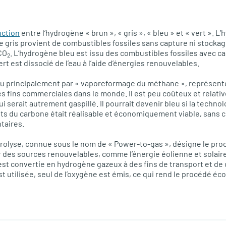
nction
entre l’hydrogène « brun », « gris », « bleu » et « vert ». L
 gris provient de combustibles fossiles sans capture ni stockag
CO
. L’hydrogène bleu est issu des combustibles fossiles avec c
2
t est dissocié de l’eau à l’aide d’énergies renouvelables.
nu principalement par « vaporeformage du méthane », représent
es fins commerciales dans le monde. Il est peu coûteux et relati
qui serait autrement gaspillé. Il pourrait devenir bleu si la techn
its du carbone était réalisable et économiquement viable, sans
taires.
ctrolyse, connue sous le nom de « Power-to-gas », désigne le pro
ar des sources renouvelables, comme l’énergie éolienne et solair
est convertie en hydrogène gazeux à des fins de transport et d
t utilisée, seul de l’oxygène est émis, ce qui rend le procédé éc