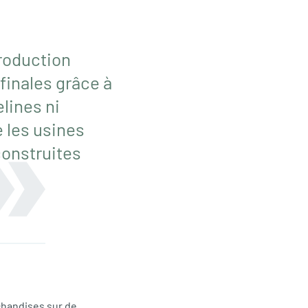
production
 finales grâce à
elines ni
 les usines
construites
chandises sur de