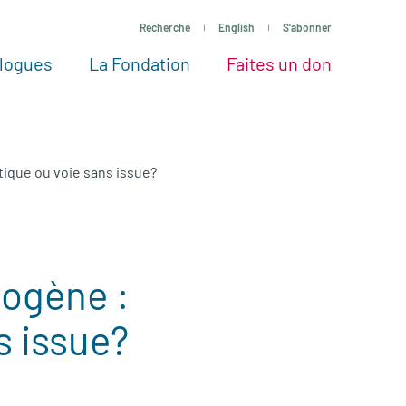
Recherche
English
S'abonner
logues
La Fondation
Faites un don
tres façons de faire un don
Voir tous les projets
Passez à l’action
La Fondation
Nos Experts
tique ou voie sans issue?
rogène :
s issue?