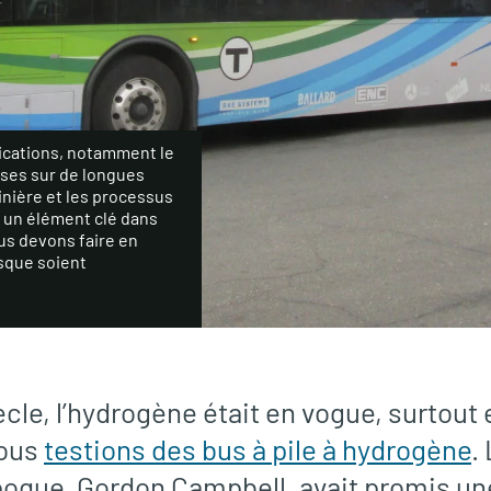
ications, notamment le
ses sur de longues
minière et les processus
t un élément clé dans
us devons faire en
sque soient
ècle, l’hydrogène était en vogue, surtout
Nous
testions des bus à pile à hydrogène
.
époque, Gordon Campbell, avait promis u