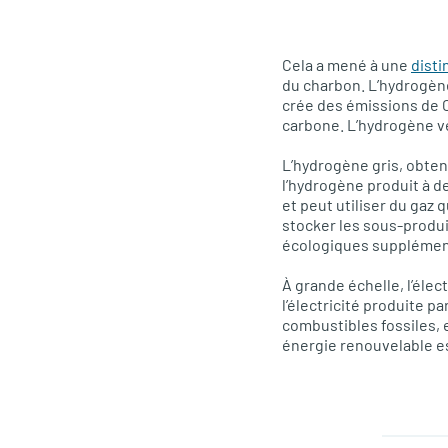
Cela a mené à une
disti
du charbon. L’hydrogène
crée des émissions de 
carbone. L’hydrogène ver
L’hydrogène gris, obte
l’hydrogène produit à d
et peut utiliser du gaz 
stocker les sous-produ
écologiques supplémen
À grande échelle, l’éle
l’électricité produite p
combustibles fossiles, 
énergie renouvelable es