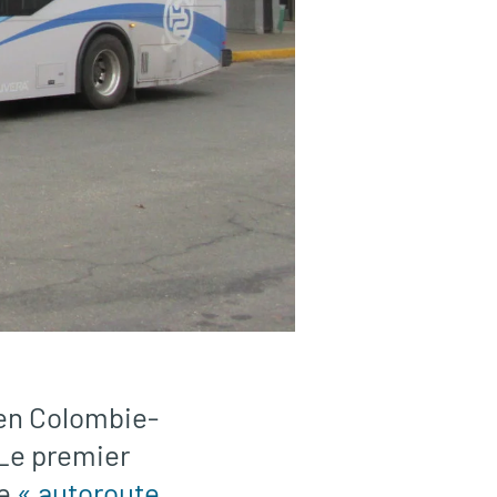
 en Colombie-
 Le premier
ne
« autoroute