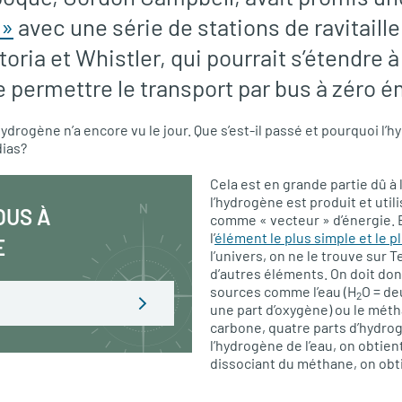
 »
avec une série de stations de ravitaill
oria et Whistler, qui pourrait s’étendre à 
e permettre le transport par bus à zéro é
drogène n’a encore vu le jour. Que s’est-il passé et pourquoi l’hy
dias?
Cela est en grande partie dû à
l’hydrogène est produit et uti
OUS À
comme « vecteur » d’énergie. Bi
l’
élément le plus simple et le 
E
l’univers, on ne le trouve sur 
d’autres éléments. On doit donc
sources comme l’eau (H
O = de
2
une part d’oxygène) ou le mét
carbone, quatre parts d’hydrog
l’hydrogène de l’eau, on obtient
dissociant du méthane, on obt