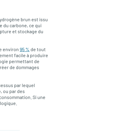
’hydrogène brun est issu
e du carbone, ce qui
apture et stockage du
e environ
95 %
de tout
vement facile à produire
ologie permettant de
 créer de dommages
cessus par lequel
e, ou par des
e consommation. Si une
ologique.