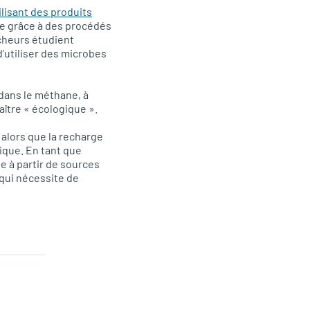
ilisant des produits
e grâce à des procédés
rcheurs étudient
d’utiliser des microbes
 dans le méthane, à
ître « écologique ».
 alors que la recharge
rique. En tant que
te à partir de sources
 qui nécessite de