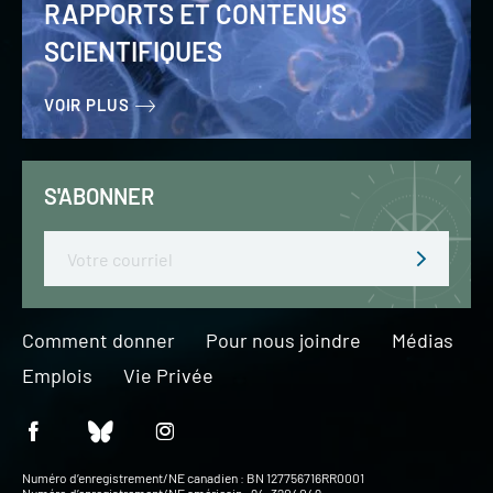
RAPPORTS ET CONTENUS
SCIENTIFIQUES
VOIR PLUS
S'ABONNER
Email
Comment donner
Pour nous joindre
Médias
Emplois
Vie Privée
Numéro d’enregistrement/NE canadien : BN 127756716RR0001
Numéro d’enregistrement/NE américain : 94-3204049