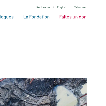
Recherche
English
S'abonner
logues
La Fondation
Faites un don
tres façons de faire un don
Voir tous les projets
Passez à l’action
La Fondation
Nos Experts
5