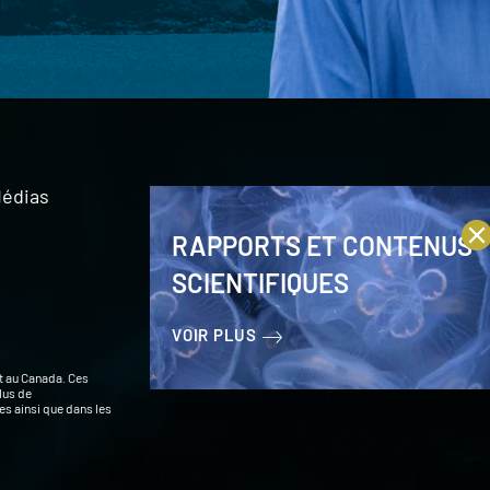
édias
RAPPORTS ET CONTENUS
SCIENTIFIQUES
VOIR PLUS
t au Canada. Ces
lus de
s ainsi que dans les