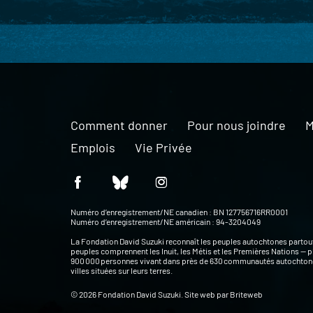
Comment donner
Pour nous joindre
M
Emplois
Vie Privée
Numéro d’enregistrement/NE canadien : BN 127756716RR0001
Numéro d’enregistrement/NE américain : 94-3204049
La Fondation David Suzuki reconnaît les peuples autochtones partou
peuples comprennent les Inuit, les Métis et les Premières Nations — p
900 000 personnes vivant dans près de 630 communautés autochtone
villes situées sur leurs terres.
© 2026 Fondation David Suzuki. Site web par
Briteweb