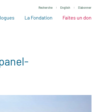
Recherche
English
S'abonner
logues
La Fondation
Faites un don
tres façons de faire un don
Voir tous les projets
Passez à l’action
La Fondation
Nos Experts
-panel-