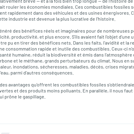
tivement brève — et à la fois bien trop longue — de l’histoire de
t fait rouler les économies mondiales. Ces combustibles fossiles
ient rapidement dans des véhicules et des usines énergivores. Ce
ette industrie est devenue la plus lucrative de l’histoire.
néré des bénéfices réels et imaginaires pour de nombreuses per
cité, productivité, et plus encore. S’ils avaient fait l’objet d’une u
tre pu en tirer des bénéfices nets. Dans les faits, l’avidité et la 
e consommation rapide et inutile des combustibles. Ceux-ci n’ont 
la santé humaine, réduit la biodiversité et émis dans l’atmosphère 
rbone et le méthane, grands perturbateurs du climat. Nous en 
haleur, inondations, sécheresses, maladies, décès, crises migrato
d’eau, parmi d’autres conséquences.
té des avantages qu’offrent les combustibles fossiles s’obtiendra
ertes et des produits moins polluants. En parallèle, il nous faut 
i prône le gaspillage.