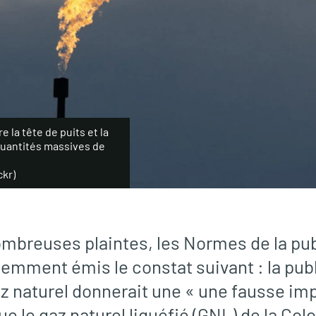
e la tête de puits et la
quantités massives de
ckr)
nombreuses plaintes, les Normes de la pub
emment émis le constat suivant : la publ
az naturel donnerait une « une fausse im
e le gaz naturel liquéfié (GNL) de la Co