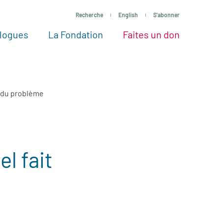
Recherche
English
S'abonner
logues
La Fondation
Faites un don
tres façons de faire un don
Voir tous les projets
Passez à l’action
La Fondation
Nos Experts
ie du problème
el fait