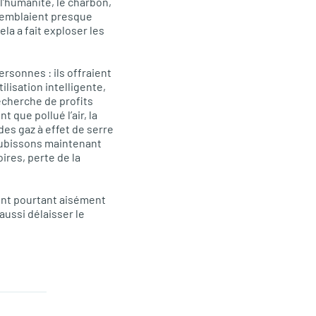
 l’humanité, le charbon,
 semblaient presque
la a fait exploser les
sonnes : ils offraient
tilisation intelligente,
recherche de profits
que pollué l’air, la
des gaz à effet de serre
subissons maintenant
ires, perte de la
ient pourtant aisément
aussi délaisser le