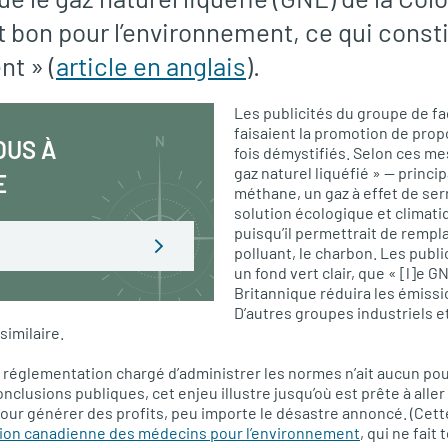
t bon pour l’environnement, ce qui const
nt » (
article en anglais
).
Les publicités du groupe de f
faisaient la promotion de pro
OUS À
fois démystifiés. Selon ces me
gaz naturel liquéfié » — prin
E
méthane, un gaz à effet de ser
solution écologique et climat
puisqu’il permettrait de rempl
polluant, le charbon. Les publ
un fond vert clair, que « [l]e 
Britannique réduira les émissi
D’autres groupes industriels 
imilaire.
 réglementation chargé d’administrer les normes n’ait aucun pou
onclusions publiques, cet enjeu illustre jusqu’où est prête à aller 
our générer des profits, peu importe le désastre annoncé. (Cett
tion canadienne des médecins pour l’environnement
, qui ne fait