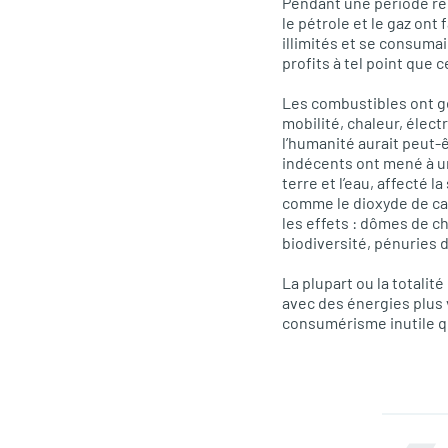
Pendant une période rela
le pétrole et le gaz on
illimités et se consuma
profits à tel point que c
Les combustibles ont gé
mobilité, chaleur, électri
l’humanité aurait peut-ê
indécents ont mené à un
terre et l’eau, affecté 
comme le dioxyde de ca
les effets : dômes de c
biodiversité, pénuries 
La plupart ou la totali
avec des énergies plus v
consumérisme inutile qu