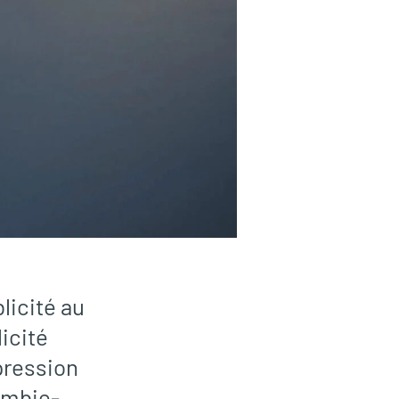
licité au
icité
pression
lombie-