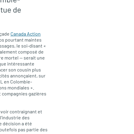
itue de
açade
Canada Action
pos pourtant maintes
ssages, le soi-disant «
cipalement composé de
re mortel — serait une
ique intéressante
acer son cousin plus
icités annonçaient, sur
GNL en Colombie-
ons mondiales ».
et compagnies gazières
voir contraignant et
l’industrie des
e décision a été
 toutefois pas partie des