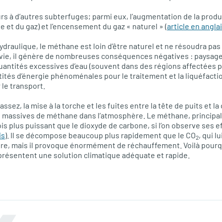
urs à d’autres subterfuges; parmi eux, l’augmentation de la produ
e et du gaz) et l’encensement du gaz « naturel » (
article en angla
hydraulique, le méthane est loin d’être naturel et ne résoudra pas 
 vie, il génère de nombreuses conséquences négatives : paysage
 quantités excessives d’eau (souvent dans des régions affectées p
és d’énergie phénoménales pour le traitement et la liquéfaction
 le transport.
ssez, la mise à la torche et les fuites entre la tête de puits et la
 massives de méthane dans l’atmosphère. Le méthane, principal
fois plus puissant que le dioxyde de carbone, si l’on observe ses 
is
). Il se décompose beaucoup plus rapidement que le CO
, qui l
2
re, mais il provoque énormément de réchauffement. Voilà pourquo
représentent une solution climatique adéquate et rapide.