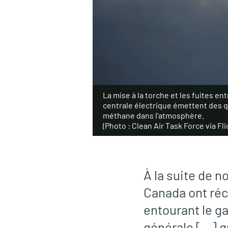
La mise à la torche et les fuites entr
centrale électrique émettent des 
méthane dans l’atmosphère.
(Photo : Clean Air Task Force via Fli
À la suite de 
Canada ont réc
entourant le g
générale […] qu