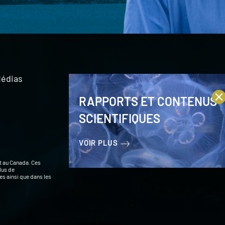
édias
RAPPORTS ET CONTENUS
SCIENTIFIQUES
VOIR PLUS
t au Canada. Ces
lus de
s ainsi que dans les