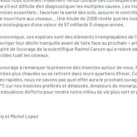
 s’il est difficile d’en diagnostiquer les multiples causes. Les i
ces essentiels : favoriser la santé des sols, assurer le contrôle
e nourriture aux oiseaux… Une étude de 2006 révèle que les in
s écologiques d’une valeur de 57 milliards $ chaque année.
économique, ces espèces sont des éléments irremplaçables de l’
rriger leur déclin tranquille avant de faire face au prochain « p
spiré de l’ouvrage de la scientifique Rachel Carson qui a relevé 
cides tuait les oiseaux.
ncourage à remarquer la présence des insectes autour de vous.
trées plus chaudes ou se retirent dans leurs quartiers d’hiver. 
 rapides, nous ne savons pas quel effet aura le prochain ourag
o
C sur nos insectes préférés et délaissés. Amateurs de monarqu
doublons d’efforts pour rendre notre milieu de vie plus vert et p
ly et Michel Lopez