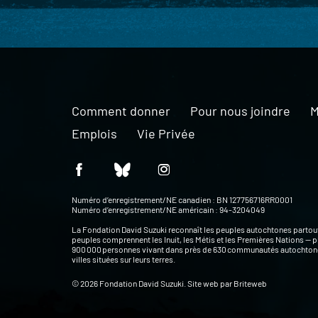
Comment donner
Pour nous joindre
M
Emplois
Vie Privée
Numéro d’enregistrement/NE canadien : BN 127756716RR0001
Numéro d’enregistrement/NE américain : 94-3204049
La Fondation David Suzuki reconnaît les peuples autochtones partou
peuples comprennent les Inuit, les Métis et les Premières Nations — p
900 000 personnes vivant dans près de 630 communautés autochtone
villes situées sur leurs terres.
© 2026 Fondation David Suzuki. Site web par
Briteweb