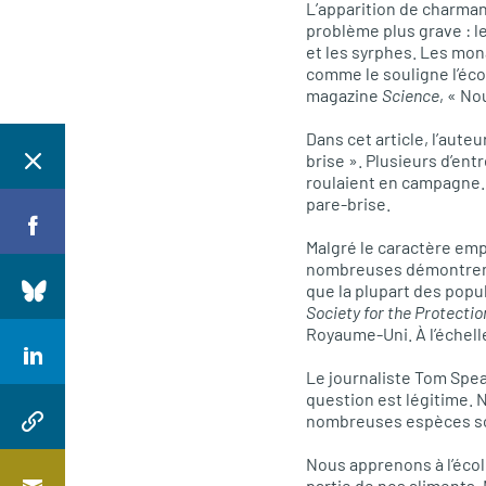
L’apparition de charma
problème plus grave : le
et les syrphes. Les mona
comme le souligne l’éco
magazine
Science
, « No
Dans cet article, l’aut
brise ». Plusieurs d’ent
roulaient en campagne. 
pare-brise.
Malgré le caractère empi
nombreuses démontrent 
que la plupart des popu
Society for the Protectio
Royaume-Uni. À l’échell
Le journaliste Tom Spea
question est légitime. 
nombreuses espèces son
Nous apprenons à l’école
partie de nos aliments