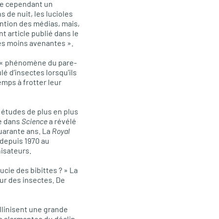
ue cependant un
 de nuit, les lucioles
ention des médias, mais,
t article publié dans le
ces moins avenantes ».
le « phénomène du pare-
lé d’insectes lorsqu’ils
mps à frotter leur
s études de plus en plus
e dans
Science
a révélé
uarante ans. La
Royal
 depuis 1970 au
nisateurs.
oucie des bibittes ? » La
ur des insectes. De
ollinisent une grande
 alarmantes du déclin