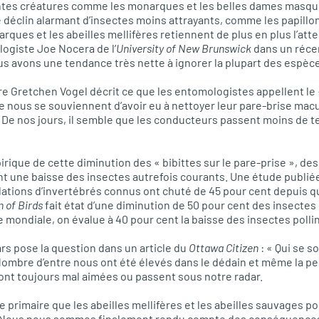
ntes créatures comme les monarques et les belles dames masq
 déclin alarmant d’insectes moins attrayants, comme les papillons
rques et les abeilles mellifères retiennent de plus en plus l’att
logiste Joe Nocera de l’
University of New Brunswick
dans un récen
us avons une tendance très nette à ignorer la plupart des espè
eure Gretchen Vogel décrit ce que les entomologistes appellent 
re nous se souviennent d’avoir eu à nettoyer leur pare-brise macu
De nos jours, il semble que les conducteurs passent moins de te
rique de cette diminution des « bibittes sur le pare-prise », de
une baisse des insectes autrefois courants. Une étude publié
lations d’invertébrés connus ont chuté de 45 pour cent depuis q
n of Birds
fait état d’une diminution de 50 pour cent des insectes
e mondiale, on évalue à 40 pour cent la baisse des insectes polli
rs pose la question dans un article du
Ottawa Citizen
: « Qui se s
Nombre d’entre nous ont été élevés dans le dédain et même la pe
t toujours mal aimées ou passent sous notre radar.
 primaire que les abeilles mellifères et les abeilles sauvages p
. Nous nous sommes finalement rendu compte des conséquences