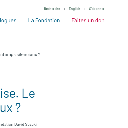
Recherche
English
S'abonner
logues
La Fondation
Faites un don
tres façons de faire un don
Voir tous les projets
Passez à l’action
La Fondation
Nos Experts
intemps silencieux ?
ise. Le
ux ?
Fondation David Suzuki