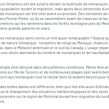
x Ontariens ont été surpris devant la multitude de monarques. Il
 la population durant la migration, mais après deux décennies d’u
de monarques cet été s’est avéré surprenant. Des centaines de m
ers Pointe-Pelée, où ils se rassemblent avant de traverser le lac
ilomètres qui les ramènera dans les forêts montagneuses du Mexi
rrière-grands-parents en mars.
les monarques aient connu un été aussi remarquable ? Depuis qu
 de nature climatique : tempêtes de neige au Mexique, chaleurs 
s, dans le Midwest américain et le sud du Canada. L’usage répan
à une chute alarmante du nombre de monarques et de l’asclépiade
périple s’est déroulé dans d’excellentes conditions. Même l’été 
ions sur l’île de Toronto et de nombreuses plages s’est avéré bé
ourni aux monarques tout le nectar dont ils avaient besoin pour l
 des belles dames est différente, bien que liée elle aussi à l’étran
que le changement des situations météorologiques et des vents 
 descendre sur la région de Montréal durant leur migration du nor
nis.