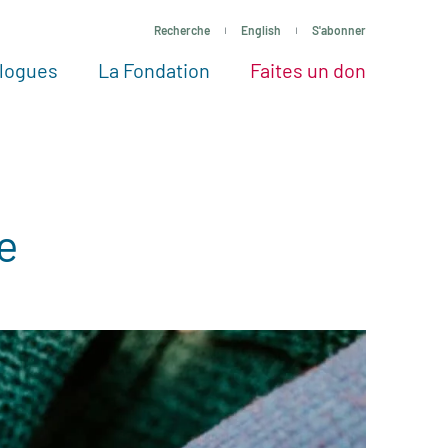
Recherche
English
S'abonner
logues
La Fondation
Faites un don
tres façons de faire un don
Voir tous les projets
Passez à l’action
La Fondation
Nos Experts
e