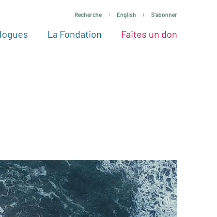
Recherche
English
S'abonner
logues
La Fondation
Faites un don
tres façons de faire un don
Voir tous les projets
Passez à l’action
La Fondation
Nos Experts