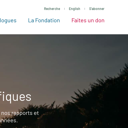
Recherche
English
S'abonner
logues
La Fondation
Faites un don
tres façons de faire un don
Voir tous les projets
Passez à l’action
La Fondation
Nos Experts
fiques
 nos rapports et
 années.