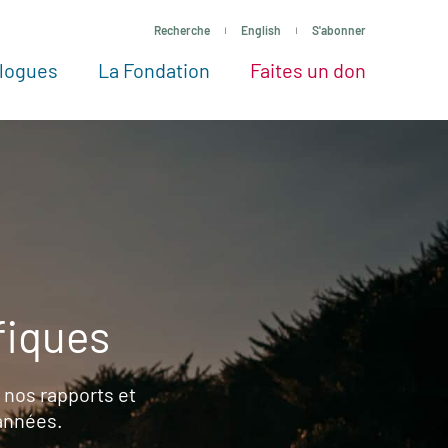
Recherche
English
S'abonner
logues
La Fondation
Faites un don
tres façons de faire un don
Voir tous les projets
Passez à l’action
La Fondation
Nos Experts
fiques
 nos rapports et
 années.